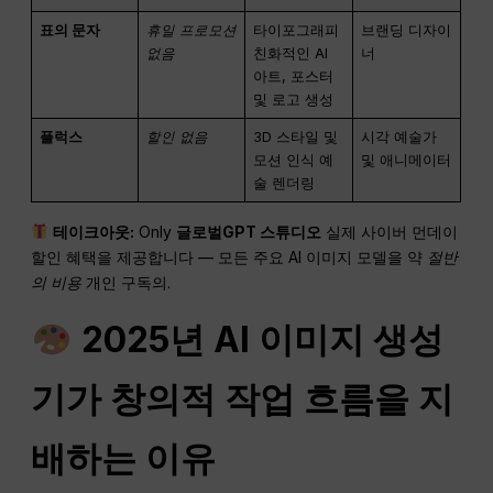
표의 문자
휴일 프로모션
타이포그래피
브랜딩 디자이
없음
친화적인 AI
너
아트, 포스터
및 로고 생성
플럭스
할인 없음
3D 스타일 및
시각 예술가
모션 인식 예
및 애니메이터
술 렌더링
테이크아웃:
Only
글로벌GPT 스튜디오
실제 사이버 먼데이
할인 혜택을 제공합니다 — 모든 주요 AI 이미지 모델을 약
절반
의 비용
개인 구독의.
2025년 AI 이미지 생성
기가 창의적 작업 흐름을 지
배하는 이유