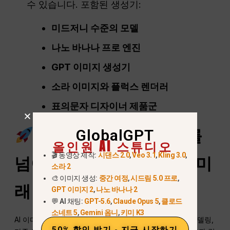
수 있습니다. 포함된 생성기:
미드저니 수준의 모델
나노 바나나 프로 엔진
GPT 이미지 생성기
소라 이미지와 플럭스 렌더러
표의문자 디자이너 제품군
사이버 먼데이 2025를
GlobalGPT
올인원 AI 스튜디오
🎬 동영상 제작:
시댄스 2.0
,
Veo 3.1
,
Kling 3.0
,
넘어선 AI 이미지 창작의 미
소라 2
🎨 이미지 생성:
중간 여정
,
시드림 5.0 프로
,
래
GPT 이미지 2
,
나노 바나나 2
💬 AI 채팅:
GPT-5.6
,
Claude Opus 5
,
클로드
소네트 5
,
Gemini 옴니
,
키미 K3
AI 이미지 생성은 더욱 직관적인 제어, 개인화된 스타일 모델링,
50% 할인 받기 - 지금 시작하기