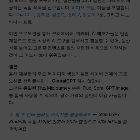
및 텍스트 생성 도구에 대한 접근권을 50% 할인된 가격으로 제
공하는 독점 혜택을 선보입니다.
비디오 모델
, 다음을 포함합니
다.
ChatGPT
,
당혹감
,
클로드,
소라 2
,
쌍둥이 3호
, 그리고 나노
바나나 프로.
이번 프로모션을 통해 크리에이터, 마케터, AI 애호가들은 단일
계정으로 모든 최상위 AI 도구를 탐색하고 활용할 수 있어, 생산
성을 높이고 고품질 콘텐츠를 훨씬 저렴한 비용으로 제작하는
것이 그 어느 때보다 쉬워졌습니다.
결론:
올해 대부분의 주요 AI 이미지 생성기들은 사이버 먼데이 프로
모션을 생략했지만 —
GlobalGPT
하지 않았다.
그것은
유일한 장소
Midjourney 수준, Flux, Sora, GPT Image
를 함께 사용할 수 있으며, 평소 가격의 절반에 이용 가능합니
다.
몇 초 만에 놀라운 이미지를 생성하세요
— GlobalGPT
Studio의 독점 사이버 먼데이 2025 할인으로 최대 50%를 절
약하세요.