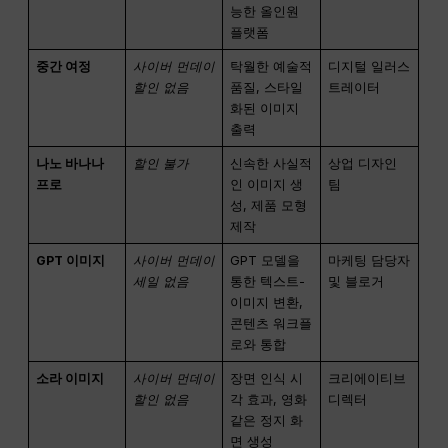
능한 올인원
플랫폼
중간 여정
사이버 먼데이
탁월한 예술적
디지털 일러스
할인 없음
품질, 스타일
트레이터
화된 이미지
출력
나노 바나나
할인 불가
신속한 사실적
상업 디자인
프로
인 이미지 생
팀
성, 제품 모형
제작
GPT 이미지
사이버 먼데이
GPT 모델을
마케팅 담당자
세일 없음
통한 텍스트-
및 블로거
이미지 변환,
콘텐츠 워크플
로와 통합
소라 이미지
사이버 먼데이
장면 인식 시
크리에이티브
할인 없음
각 효과, 영화
디렉터
같은 정지 화
면 생성