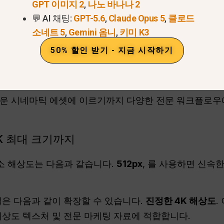
GPT 이미지 2
,
나노 바나나 2
일일 할당량에 대한 궁극의 가이드
.
💬 AI 채팅:
GPT-5.6
,
Claude Opus 5
,
클로드
서 지원하는 정확한 이미지 해상
소네트 5
,
Gemini 옴니
,
키미 K3
50% 할인 받기 - 지금 시작하기
나 2는 개발자와 디지털 아티스트에게 전례 없는 유연성
 않습니다.
거운 시네마틱 에셋에 이르기까지 다양한 전문 워크플로우
K 최대 크기까지
소 해상도는 다음과 같습니다.
512px
, 를 사용하면 신속
델은 다음과 같이 확장할 수 있습니다.
진정한 4K 해상도
.
해상도 텍스처 및 전문 마케팅 자료에 적합합니다.