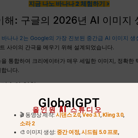
지금 나노 바나나 2 체험하기 >
해: 구글의 2026년 AI 이미지
 바나나 2는 Google의 가장 진보된 중간급 AI 이미지 
트 사이의 간극을 메우기 위해 설계되었습니다.
능을 통합하여 크리에이터가 매우 세밀한 이미지, 정확한 
원합니다.
지 기술의 역할
GlobalGPT
 같습니다.
Gemini 3.1 플래시 이미지
아키텍처를 기반으로
올인원 AI 스튜디오
이점을 제공합니다.
🎬 동영상 제작:
시댄스 2.0
,
Veo 3.1
,
Kling 3.0
,
“프로급 품질의 플래시 속도”를 제공하기 위해 이 기술을 
소라 2
🎨 이미지 생성:
중간 여정
,
시드림 5.0 프로
,
시간 없이 무거운 연산 작업을 처리합니다. 자세한 내용은