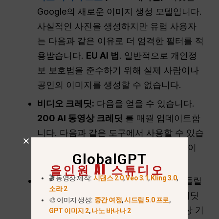
Google의 새로운 이미지 생성 모델입니다.
사실적인 사진을 생성하지만 유럽 사용자
는 다음과 같은 이유로 더 엄격한 필터를 적
용받습니다.
EU AI 법
. 일반적으로 개인정
보 보호법을 준수하기 위해 실제 사람이나
공인의 이미지를 생성할 수 없습니다.
비디오 크레딧:
다음을 얻을 수 있습니다.
200 AI 동영상 크레딧
를 매월 업데이트합
니다. 다음과 같은 도구에서 사용할 수 있습
니다.
흐름
(영화 제작용) 또는
휘젓기
(이
GlobalGPT
미지를 동영상으로 변환하는 경우).
올인원 AI 스튜디오
🎬 동영상 제작:
시댄스 2.0
,
Veo 3.1
,
Kling 3.0
,
사용 경고:
200 크레딧은 많은 양처럼 들릴
소라 2
수 있지만 고품질 동영상을 만들면 크레딧
🎨 이미지 생성:
중간 여정
,
시드림 5.0 프로
,
이 빠르게 소모됩니다. 또한 일부 동영상 기
GPT 이미지 2
,
나노 바나나 2