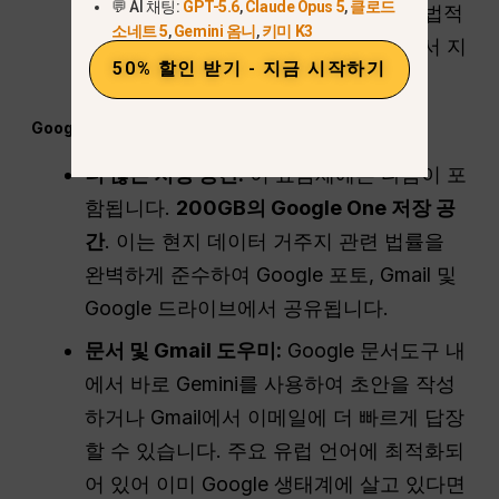
💬 AI 채팅:
GPT-5.6
,
Claude Opus 5
,
클로드
능은 다음과 같습니다.
지역 잠금
또는 법적
소네트 5
,
Gemini 옴니
,
키미 K3
검토가 진행되는 동안 특정 EU 국가에서 지
50% 할인 받기 - 지금 시작하기
연될 수 있습니다.
Google 에코시스템 통합
더 많은 저장 공간:
이 요금제에는 다음이 포
함됩니다.
200GB의 Google One 저장 공
간
. 이는 현지 데이터 거주지 관련 법률을
완벽하게 준수하여 Google 포토, Gmail 및
Google 드라이브에서 공유됩니다.
문서 및 Gmail 도우미:
Google 문서도구 내
에서 바로 Gemini를 사용하여 초안을 작성
하거나 Gmail에서 이메일에 더 빠르게 답장
할 수 있습니다. 주요 유럽 언어에 최적화되
어 있어 이미 Google 생태계에 살고 있다면