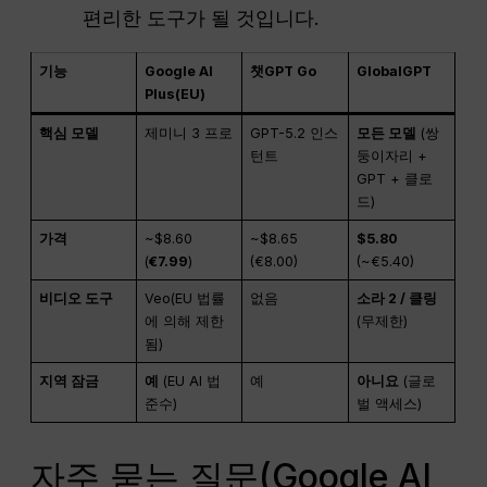
편리한 도구가 될 것입니다.
기능
Google AI
챗GPT Go
GlobalGPT
Plus(EU)
핵심 모델
제미니 3 프로
GPT-5.2 인스
모든 모델
(쌍
턴트
둥이자리 +
GPT + 클로
드)
가격
~$8.60
~$8.65
$5.80
(
€7.99
)
(€8.00)
(~€5.40)
비디오 도구
Veo(EU 법률
없음
소라 2 / 클링
에 의해 제한
(무제한)
됨)
지역 잠금
예
(EU AI 법
예
아니요
(글로
준수)
벌 액세스)
자주 묻는 질문(Google AI