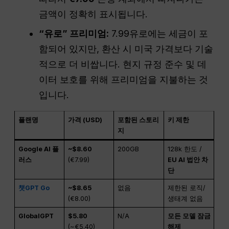
금액이 정확히 표시됩니다.
“유로” 프리미엄:
7.99유로에는 세금이 포
함되어 있지만, 환산 시 미국 가격보다 기술
적으로 더 비쌉니다. 현지 규정 준수 및 데
이터 보호를 위해 프리미엄을 지불하는 것
입니다.
플랜명
가격 (USD)
포함된 스토리
키 제한
지
Google AI 플
~$8.60
200GB
128k 한도 /
러스
(€7.99)
EU AI 법안 차
단
챗GPT Go
~$8.65
없음
제한된 로직/
(€8.00)
생태계 없음
GlobalGPT
$5.80
N/A
모든 모델 잠금
(~€5.40)
해제