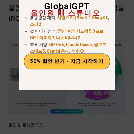
GlobalGPT
올인원 AI 플랫폼이 더 높은 투자 수익률
올인원 AI 스튜디오
(ROI)을 제공하는 이유
🎬 동영상 제작:
시댄스 2.0
,
Veo 3.1
,
Kling 3.0
,
소라 2
🎨 이미지 생성:
중간 여정
,
시드림 5.0 프로
,
GPT 이미지 2
,
나노 바나나 2
💬 AI 채팅:
GPT-5.6
,
Claude Opus 5
,
클로드
소네트 5
,
Gemini 옴니
,
키미 K3
50% 할인 받기 - 지금 시작하기
올인원 플랫폼으로: