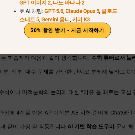
용자들은 정답이 한 자릿수여야 하는데도 수조 단위의 결과가 
GPT 이미지 2
,
나노 바나나 2
 보고했습니다.
💬 AI 채팅:
GPT-5.6
,
Claude Opus 5
,
클로드
소네트 5
,
Gemini 옴니
,
키미 K3
 수학적 추론 엔진이 없기 때문에 정확한 숫자 계산을 하
50% 할인 받기 - 지금 시작하기
학 개념 학습에 도움이 되는 방법
 많은 학습자가 다음과 같이 생각합니다.
수학 튜터로서 놀
미분, 적분, 대수 문제를 간단한 단계로 분해해 달라고 Ch
T는 수식이나 미적분학의 논리에 대한 “이유'를 때로는 교실
점 만점에 4점을 받은 AP 미적분 AB 시험 준비에 ChatG
음과 같이 가장 잘 작동합니다.
AI 기반 학습 도우미
문제 해