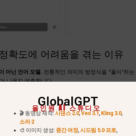
학 정확도에 어려움을 겪는 이유
이 아닌 언어 모델
. 전통적인 의미의 방정식을 “풀이'하는
가 나올지 예측합니다.
 뺄셈 또는 계산도 부정확할 수 있습니다. 예를 들어 다음을
GlobalGPT
할 수 있습니다.
올인원 AI 스튜디오
🎬 동영상 제작:
시댄스 2.0
,
Veo 3.1
,
Kling 3.0
,
GPT는 여러 번 시도한 후에도 측정값(예: 마일을 킬로미터
소라 2
🎨 이미지 생성:
중간 여정
,
시드림 5.0 프로
,