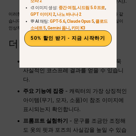
다(예: 무릎 길이가 아닌 전체 길이의 바지).
소라 2
🎨 이미지 생성:
중간 여정
,
시드림 5.0 프로
,
이러한 사소한 차이에도 불구하고 전반적인 효과는 다음과 같
GPT 이미지 2
,
나노 바나나 2
습니다.
매우 정확함
, 의상, 소품, 메이크업의 질감과 디테일이
💬 AI 채팅:
GPT-5.6
,
Claude Opus 5
,
클로드
인상적인 경우가 많습니다.
소네트 5
,
Gemini 옴니
,
키미 K3
50% 할인 받기 - 지금 시작하기
더 나은 결과를 위한 팁
고품질 사진 사용
- 선명한 이미지로 더욱
사실적인 코스프레 결과를 얻을 수 있습니
다.
주요 기능에 집중
- 캐릭터의 가장 상징적인
아이템(무기, 모자, 소품)이 참조 이미지에
표시되는지 확인합니다.
프롬프트 실험하기
- 문구를 조금만 조정해
도 옷의 핏과 포즈의 사실감을 높일 수 있습