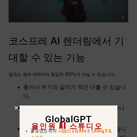
코스프레 AI 렌더링에서 기
대할 수 있는 기능
결과는 원래 캐릭터와 동일한 100%가 아닐 수 있습니다:
총이나 무기의 길이가 약간 다를 수 있습니
다.
목걸이와 같은 액세서리는 다를 수 있습니
GlobalGPT
다.
올인원 AI 스튜디오
바지나 옷의 디테일은 약간 다를 수 있습니
🎬 동영상 제작:
시댄스 2.0
,
Veo 3.1
,
Kling 3.0
,