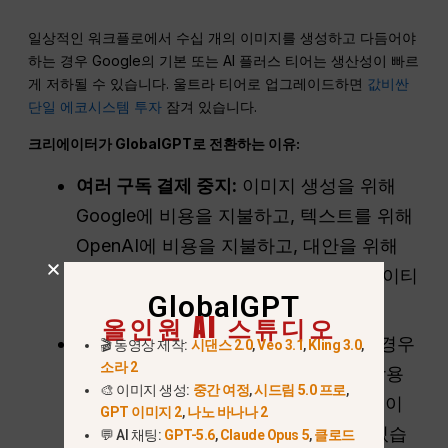
일상적인 워크플로에서 수십 개의 이미지를 생성하고 다듬어야
하는 경우 Google의 기본 또는 AI 플러스 티어는 생산성이 빠르
게 저하될 수 있습니다. 울트라 티어로 업그레이드하면
값비싼
단일 에코시스템 투자
잠겨 있습니다.
크리에이터가 GlobalGPT로 전환하는 이유:
여러 구독 결제 중지:
이미지 생성을 위해
Google에 비용을 지불하고, 텍스트를 위해
OpenAI에 비용을 지불하고, 대안을 위해
Midjourney에 비용을 지불하면 크리에이티
GlobalGPT
브 예산이 빠르게 소진됩니다.
올인원 AI 스튜디오
궁극의 올인원 허브:
대략 다음과 같은 경우
🎬 동영상 제작:
시댄스 2.0
,
Veo 3.1
,
Kling 3.0
,
소라 2
프로 요금제 $10.8
, 를 사용하면 동영상용
🎨 이미지 생성:
중간 여정
,
시드림 5.0 프로
,
Sora 2 Pro 및 Veo 3.1을 포함한 100개 이
GPT 이미지 2
,
나노 바나나 2
상의 모델에 무제한으로 액세스할 수 있습
💬 AI 채팅:
GPT-5.6
,
Claude Opus 5
,
클로드