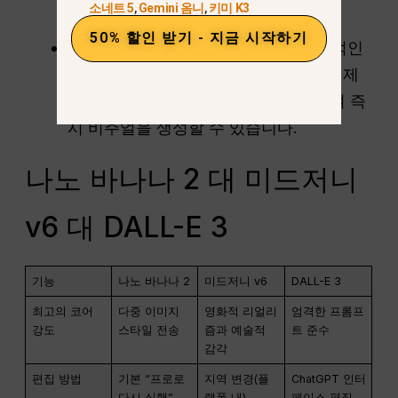
소네트 5
,
Gemini 옴니
,
키미 K3
니다.
50% 할인 받기 - 지금 시작하기
지역 잠금 없음:
GPT-5.2를 통해 창의적인
아이디어를 제안하고 VPN이나 지리적 제
한 없이 최고의 이미지 모델을 사용하여 즉
시 비주얼을 생성할 수 있습니다.
나노 바나나 2 대 미드저니
v6 대 DALL-E 3
기능
나노 바나나 2
미드저니 v6
DALL-E 3
최고의 코어
다중 이미지
영화적 리얼리
엄격한 프롬프
강도
스타일 전송
즘과 예술적
트 준수
감각
편집 방법
기본 “프로로
지역 변경(플
ChatGPT 인터
다시 실행”
랫폼 내)
페이스 편집