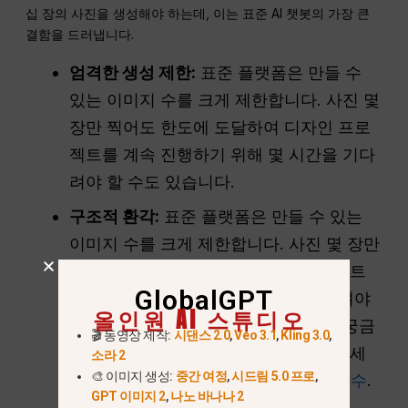
십 장의 사진을 생성해야 하는데, 이는 표준 AI 챗봇의 가장 큰
결함을 드러냅니다.
엄격한 생성 제한:
표준 플랫폼은 만들 수
있는 이미지 수를 크게 제한합니다. 사진 몇
장만 찍어도 한도에 도달하여 디자인 프로
젝트를 계속 진행하기 위해 몇 시간을 기다
려야 할 수도 있습니다.
구조적 환각:
표준 플랫폼은 만들 수 있는
이미지 수를 크게 제한합니다. 사진 몇 장만
찍어도 한도에 도달하여 디자인 프로젝트
GlobalGPT
를 계속 진행하기까지 몇 시간을 기다려야
올인원 AI 스튜디오
할 수도 있습니다. 구체적인 할당량이 궁금
🎬 동영상 제작:
시댄스 2.0
,
Veo 3.1
,
Kling 3.0
,
하다면 다음에서 자세한 내용을 확인하세
소라 2
🎨 이미지 생성:
중간 여정
,
시드림 5.0 프로
,
요.
ChatGPT로 생성할 수 있는 이미지 수
.
GPT 이미지 2
,
나노 바나나 2