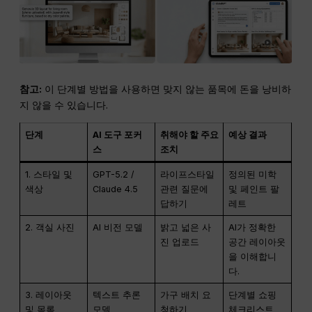
참고:
이 단계별 방법을 사용하면 맞지 않는 품목에 돈을 낭비하
지 않을 수 있습니다.
단계
AI 도구 포커
취해야 할 주요
예상 결과
스
조치
1. 스타일 및
GPT-5.2 /
라이프스타일
정의된 미학
색상
Claude 4.5
관련 질문에
및 페인트 팔
답하기
레트
2. 객실 사진
AI 비전 모델
밝고 넓은 사
AI가 정확한
진 업로드
공간 레이아웃
을 이해합니
다.
3. 레이아웃
텍스트 추론
가구 배치 요
단계별 쇼핑
및 목록
모델
청하기
체크리스트