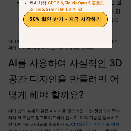
현실감 부족:
표준 텍스트 봇의 이미지는 실
💬 AI 채팅:
GPT-5.6
,
Claude Opus 5
,
클로드
소네트 5
,
Gemini 옴니
,
키미 K3
제 생활 공간의 사진이 아니라 플라스틱 만
50% 할인 받기 - 지금 시작하기
화나 비디오 게임처럼 보이는 경우가 많습
니다.
이러한 답답한 한계 때문에 사용자들은 프로젝트를 완성하기
위해 더 나은 전문 시각 도구를 찾아야만 합니다.
AI를 사용하여 사실적인 3D
공간 디자인을 만들려면 어
떻게 해야 할까요?
미래 방의 실제와 같은 이미지를 얻으려면 기본 챗봇에서 특수
시각 AI 모델로 업그레이드해야 합니다. 아직 기능을 탐색하고
있다면 다음 가이드를 참조하세요.
ChatGPT는 이미지를 생성
할 수 있습니다.
. 이러한 고급 도구는 전문 사진작가가 촬영한