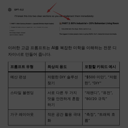
이러한 고급 프롬프트는 AI를 복잡한 미학을 이해하는 전문 디
자이너로 만들어 줍니다.
프롬프트 유형
최상의 용도
포함할 키워드 예시
예산 편성
저렴한 DIY 솔루션
“$500 미만”, “저렴
찾기
한”, “DIY”
스타일 블렌딩
서로 다른 두 가지
“재팬디”, “퓨전”,
맛을 안전하게 혼합
“80/20 규칙”
하기
가구 레이아웃
작은 공간 활용 극대
“측정”, “트래픽 흐
화
름”