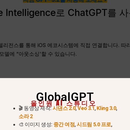
le Intelligence로 ChatGP
 인텔리전스를 통해 iOS 에코시스템에 직접 연결합니다. 따
의 모델에 “아웃소싱'할 수 있습니다.
 처리 능력이 필요하기 때문에 특정 하드웨어에서만 Apple
GlobalGPT
올인원 AI 스튜디오
 Pro, iPhone 15 Pro Max 및 전체 iPhone 16 라인업 이상.
🎬 동영상 제작:
시댄스 2.0
,
Veo 3.1
,
Kling 3.0
,
.
소라 2
🎨 이미지 생성:
중간 여정
,
시드림 5.0 프로
,
국 본토에서 구매한 기기 또는 중국 기반 Apple 계정이 