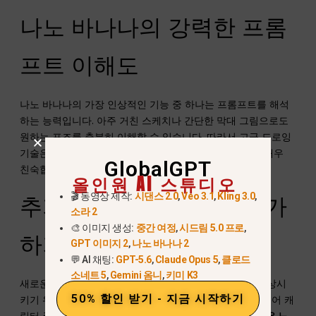
나노 바나나의 강력한 프롬
프트 이해도
나노 바나나의 가장 인상적인 기능 중 하나는 프롬프트를 해석
하는 능력입니다. 아주 거친 스케치나 간단한 막대 그림으로도
원하는 포즈를 충분히 이해할 수 있습니다. 따라서 고급 드로잉
기술은 없지만 고품질의 결과물을 원하는 아티스트에게 매우
GlobalGPT
친숙합니다.
올인원 AI 스튜디오
🎬 동영상 제작:
시댄스 2.0
,
Veo 3.1
,
Kling 3.0
,
추가 애니메이션 효과 추가
소라 2
🎨 이미지 생성:
중간 여정
,
시드림 5.0 프로
,
하기
GPT 이미지 2
,
나노 바나나 2
💬 AI 채팅:
GPT-5.6
,
Claude Opus 5
,
클로드
소네트 5
,
Gemini 옴니
,
키미 K3
새로운 포즈를 생성하는 동안 나노 바나나는 이미지를 향상시
50% 할인 받기 - 지금 시작하기
키기 위해 미묘한 디테일을 추가할 수도 있습니다. 예를 들어 캐
릭터 주위에 선을 추가하면 이미지에 더욱
애니메이션 같은 느