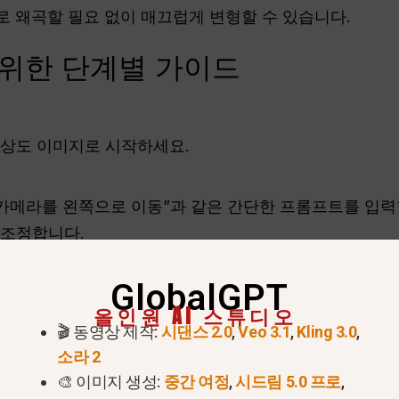
 왜곡할 필요 없이 매끄럽게 변형할 수 있습니다.
 위한 단계별 가이드
상도 이미지로 시작하세요.
“카메라를 왼쪽으로 이동”과 같은 간단한 프롬프트를 입력
 조정합니다.
GlobalGPT
하고 모든 요소가 비례적이고 사실적으로 보이는지 확인하
올인원 AI 스튜디오
🎬 동영상 제작:
시댄스 2.0
,
Veo 3.1
,
Kling 3.0
,
사용하여 정렬, 배율 또는 배경 일관성을 약간 수정한 다
소라 2
🎨 이미지 생성:
중간 여정
,
시드림 5.0 프로
,