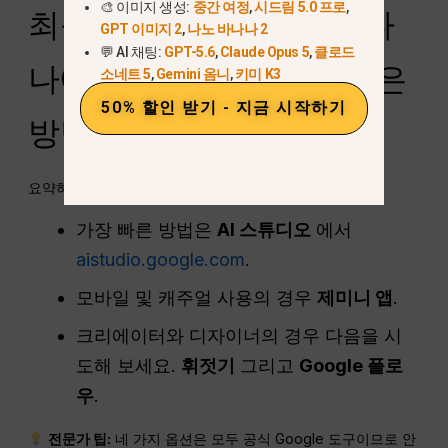
🎨 이미지 생성:
중간 여정
,
시드림 5.0 프로
,
최종 생각: 구글 나노 바나
GPT 이미지 2
,
나노 바나나 2
💬 AI 채팅:
GPT-5.6
,
Claude Opus 5
,
클로드
나에 액세스하는 가장 좋은
소네트 5
,
Gemini 옴니
,
키미 K3
50% 할인 받기 - 지금 시작하기
방법
요약하면 다음과 같습니다:
가장 빠른 방법은
AI 스튜디오
에서
aistudio.google.com
.
모바일 및 캐주얼 사용의 경우
제미니 앱
.
크리에이터와 디자이너의 경우 다음을 시
도해 보세요.
휘젓기
그리고
Google 플로
우
.
전문가 팁:
네 가지 옵션은 모두 공식 Google 도구이므로 안