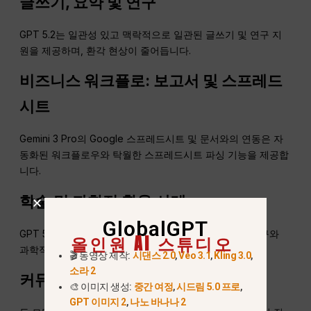
글쓰기, 요약 및 연구
GPT 5.2는 일관성 있고 맥락적으로 일관된 글쓰기 및 연구 지
원을 제공하며, 환각 현상이 줄어듭니다.
비즈니스 워크플로: 보고서 및 스프레드
시트
Gemini 3 Pro의 Google 스프레드시트 및 문서와의 연동은 자
동화된 워크플로우와 탁월한 스프레드시트 파싱 기능을 제공합
니다.
학술 및 과학적 활용 사례
GlobalGPT
GPT 5.2의 논리적 깊이와 체계적인 추론 능력은 학술 연구와
올인원 AI 스튜디오
과학적 분석에 이상적입니다.
🎬 동영상 제작:
시댄스 2.0
,
Veo 3.1
,
Kling 3.0
,
소라 2
커뮤니케이션, 이메일, 번역
🎨 이미지 생성:
중간 여정
,
시드림 5.0 프로
,
GPT 이미지 2
,
나노 바나나 2