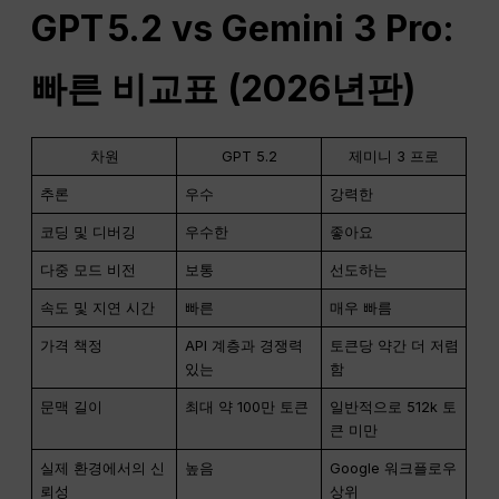
GPT
5.2 vs Gemini 3 Pro:
빠른 비교표 (2026년판)
차원
GPT 5.2
제미니 3 프로
추론
우수
강력한
코딩 및 디버깅
우수한
좋아요
다중 모드 비전
보통
선도하는
속도 및 지연 시간
빠른
매우 빠름
가격 책정
API 계층과 경쟁력
토큰당 약간 더 저렴
있는
함
문맥 길이
최대 약 100만 토큰
일반적으로 512k 토
큰 미만
실제 환경에서의 신
높음
Google 워크플로우
뢰성
상위