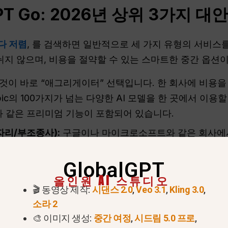
PT
Go: 2026년 상위 3가지 
보다 저렴
, 를 검색하면 일반적으로 세 가지 유형의 서비스를
나뉘지 않으며, 비용을 절약할 수 있는 스마트한 중간 옵션
것이 바로 “애그리게이터” 선택입니다. 한 회사에 비용을
nthropic의 100가지가 넘는 다양한 AI 모델을 한 곳에서 이
과 같은 프리미엄 기능이 포함되어 있습니다.
자리/부조종사):
구글이나 마이크로소프트와 같은 회사에서
저렴하지만, 유료 버전만큼 똑똑하지 않은 구형 또는 “가벼
GlobalGPT
올인원 AI 스튜디오
깅 페이스):
이러한 도구는 무료이거나 매우 저렴한 “종
🎬 동영상 제작:
시댄스 2.0
,
Veo 3.1
,
Kling 3.0
,
는 좋지만 설정이 어렵고 일반적으로 채팅 인터페이스가 
소라 2
🎨 이미지 생성:
중간 여정
,
시드림 5.0 프로
,
유
ChatGPT
파워 유저들 사이에서