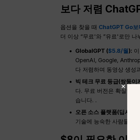
보다 저렴
ChatG
옵션을 찾을 때
ChatGPT Go
더 이상 “무료'와 ”유료'로만 
GlobalGPT (
$5.8/월
):
이
OpenAI, Google, A
다 저렴하며 동영상 생성
빅 테크 무료 등급(쌍둥이
다. 무료 버전은 확실히 
습니다. .
오픈 소스
플랫폼(딥서치/허
기술에 능숙한 사람들에게
$8이 필요한 이