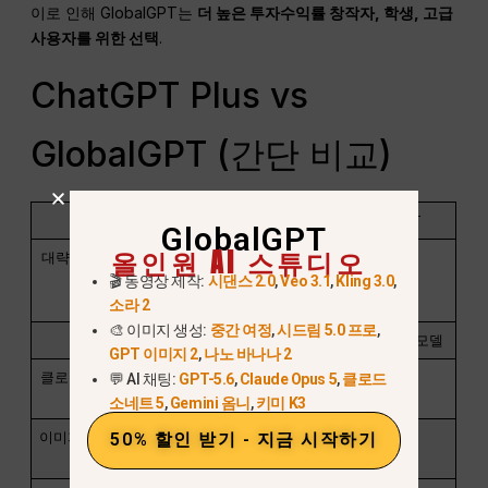
이로 인해 GlobalGPT는
더 높은
투자수익률
창작자, 학생, 고급
사용자를 위한 선택
.
ChatGPT Plus vs
GlobalGPT (간단 비교)
기능
ChatGPT 플러스
GlobalGPT
GlobalGPT
올인원 AI 스튜디오
대략적인 월별 비용
~$20
~$10.80
🎬 동영상 제작:
시댄스 2.0
,
Veo 3.1
,
Kling 3.0
,
~650–700 이집트
파운드
소라 2
🎨 이미지 생성:
중간 여정
,
시드림 5.0 프로
,
AI 모델
오픈AI만
100개 이상의 모델
GPT 이미지 2
,
나노 바나나 2
클로드/쌍둥이자리/
💬 AI 채팅:
GPT-5.6
,
Claude Opus 5
,
클로드
복잡성
소네트 5
,
Gemini 옴니
,
키미 K3
50% 할인 받기 - 지금 시작하기
이미지 및 동영상 인
제한적
고급
공지능