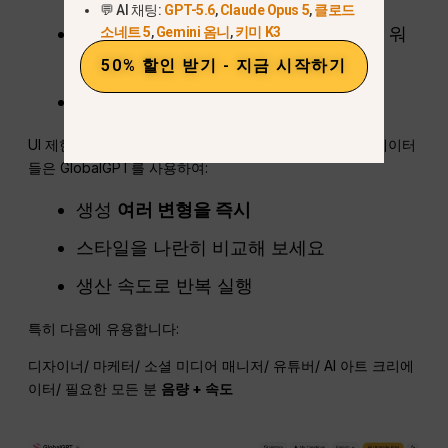
💬 AI 채팅:
GPT-5.6
,
Claude Opus 5
,
클로드
크리에이터를 위한 배치 작업에 적합한 워
소네트 5
,
Gemini 옴니
,
키미 K3
크플로
50% 할인 받기 - 지금 시작하기
액세스
100개 이상의 AI 모델
한곳에
UI 제한과 싸우거나 여러 ChatGPT 탭을 열지 않고, 크리에이터
들은 GlobalGPT를 사용하여:
생성
여러 변형을 즉시
스타일을 나란히 비교해 보세요
생산 속도로 반복 실행
특히 다음에 유용합니다:
디자이너/ 마케터/ 소셜 미디어 매니저/ 유튜버/ AI 아트 크리에
이터/ 필요한 모든 분
음량 + 속도