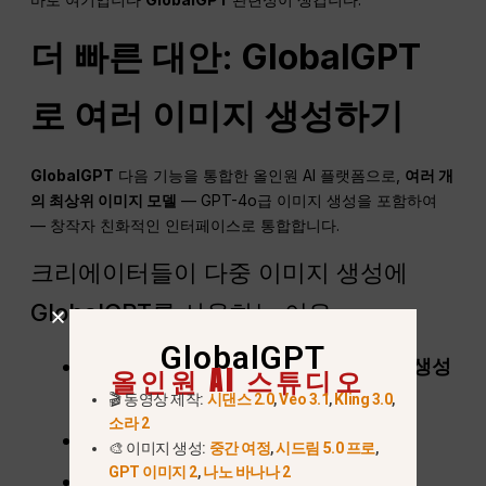
더 빠른 대안: GlobalGPT
로 여러 이미지 생성하기
GlobalGPT
다음 기능을 통합한 올인원 AI 플랫폼으로,
여러 개
의 최상위 이미지 모델
— GPT-4o급 이미지 생성을 포함하여
— 창작자 친화적인 인터페이스로 통합합니다.
크리에이터들이 다중 이미지 생성에
GlobalGPT를 사용하는 이유
GlobalGPT
프롬프트당 여러 이미지를 안정적으로 생성
올인원 AI 스튜디오
합니다
🎬 동영상 제작:
시댄스 2.0
,
Veo 3.1
,
Kling 3.0
,
소라 2
API 설정 불필요, 코딩 불필요
🎨 이미지 생성:
중간 여정
,
시드림 5.0 프로
,
GPT 이미지 2
,
나노 바나나 2
공식 인터페이스보다 빠른 생성