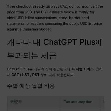
If the checkout already displays CAD, do not reconvert the
price from USD. The USD estimate below is mainly for
older USD-billed subscriptions, cross-border card
statements, or readers comparing the public USD list price
against a Canadian budget.
캐나다 내 ChatGPT Plus에
부과되는 세금
ChatGPT Plus는 다음과 같이 취급됩니다.
디지털 서비스
, 그래
서
GST
/ HST /
PST
주에 따라 적용됩니다.
주별 예상 월별 비용
주/준주
Tax assumption
Rat