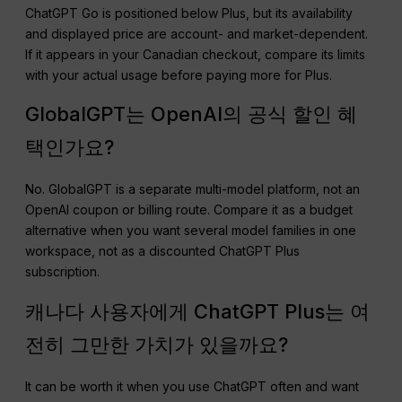
ChatGPT Go is positioned below Plus, but its availability
and displayed price are account- and market-dependent.
If it appears in your Canadian checkout, compare its limits
with your actual usage before paying more for Plus.
GlobalGPT는 OpenAI의 공식 할인 혜
택인가요?
No. GlobalGPT is a separate multi-model platform, not an
OpenAI coupon or billing route. Compare it as a budget
alternative when you want several model families in one
workspace, not as a discounted ChatGPT Plus
subscription.
캐나다 사용자에게 ChatGPT Plus는 여
전히 그만한 가치가 있을까요?
It can be worth it when you use ChatGPT often and want