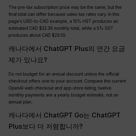
The pre-tax subscription price may be the same, but the
final total can differ because sales-tax rates vary. In this
page’s USD-to-CAD example, a 15% HST produces an
estimated CAD $32.36 monthly total, while a 5% GST
produces about CAD $29.55.
캐나다에서 ChatGPT Plus의 연간 요금
제가 있나요?
Do not budget for an annual discount unless the official
checkout offers one to your account. Compare the current
OpenAI web checkout and app-store listing; twelve
monthly payments are a yearly budget estimate, not an
annual plan.
캐나다에서 ChatGPT Go는 ChatGPT
Plus보다 더 저렴합니까?