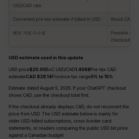
USD/CAD rate
Converted pre-tax estimate if billed in USD
About CAD $2
해외 거래 수수료
Possible on 
checkout rout
USD estimate used in this update
USD price
$20.00
BoC USD/CAD
1.4068
Pre-tax CAD
estimate
CAD $28.14
Province tax range
5% to 15%
Estimate dated August 5, 2026. If your ChatGPT checkout
shows CAD, use the checkout total first.
If the checkout already displays CAD, do not reconvert the
price from USD. The USD estimate below is mainly for
older USD-billed subscriptions, cross-border card
statements, or readers comparing the public USD list price
against a Canadian budget.