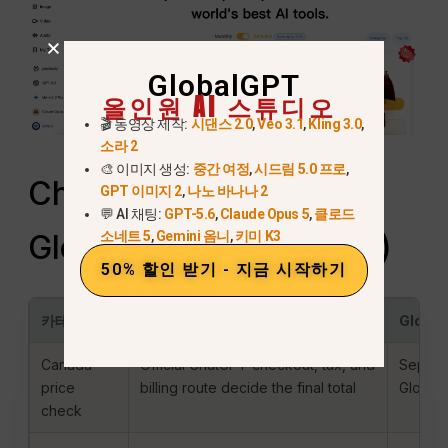
GlobalGPT
올인원 AI 스튜디오
🎬 동영상 제작:
시댄스 2.0
,
Veo 3.1
,
Kling 3.0
,
소라 2
🎨 이미지 생성:
중간 여정
,
시드림 5.0 프로
,
ChatGPT Plus vs
GPT 이미지 2
,
나노 바나나 2
💬 AI 채팅:
GPT-5.6
,
Claude Opus 5
,
클로드
소네트 5
,
Gemini 옴니
,
키미 K3
GlobalGPT (캐나다 비교)
50% 할인 받기 - 지금 시작하기
카테고리
ChatGPT 플러스
Globa
Canada
Official ChatGPT checkout, tax, and
Separat
price
billing route decide the final total
GlobalG
check