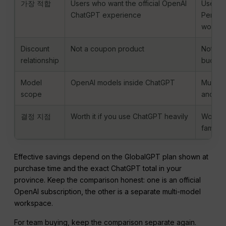
가장 적합
Users who want the official OpenAI
Users 
ChatGPT experience
Perplex
works
Discount
Not a coupon product
Not an 
relationship
budget 
Model
OpenAI models inside ChatGPT
Multi-m
scope
and pla
결정 지점
Worth it if you use ChatGPT heavily
Worth 
family
Effective savings depend on the GlobalGPT plan shown at
purchase time and the exact ChatGPT total in your
province. Keep the comparison honest: one is an official
OpenAI subscription, the other is a separate multi-model
workspace.
For team buying, keep the comparison separate again.