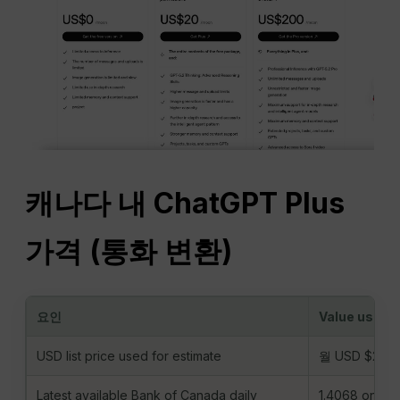
캐나다 내 ChatGPT Plus
가격 (통화 변환)
요인
Value used i
USD list price used for estimate
월 USD $20
Latest available Bank of Canada daily
1.4068 on Au