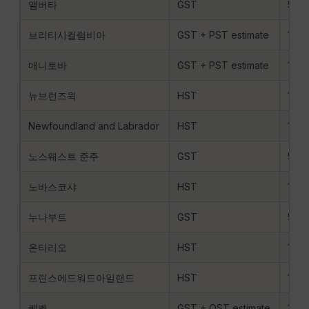
앨버타
GST
5%
브리티시컬럼비아
GST + PST estimate
12%
매니토바
GST + PST estimate
12%
뉴브런즈윅
HST
15%
Newfoundland and Labrador
HST
15%
노스웨스트 준주
GST
5%
노바스코샤
HST
15%
누나부트
GST
5%
온타리오
HST
13%
프린스에드워드아일랜드
HST
15%
퀘벡
GST + QST estimate
14.