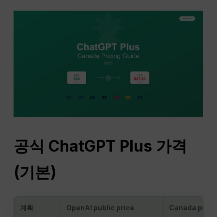
공식 ChatGPT Plus 가격
(기본)
계획
OpenAI public price
Canada prici