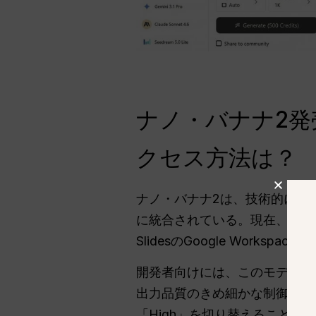
ナノ・バナナ2発売
クセス方法は？
ナノ・バナナ2は、技術的には
に統合されている。現在、ユ
SlidesのGoogle Workspa
開発者向けには、このモデルはGoogl
出力品質のきめ細かな制御を可能
「High」を切り替えることがで