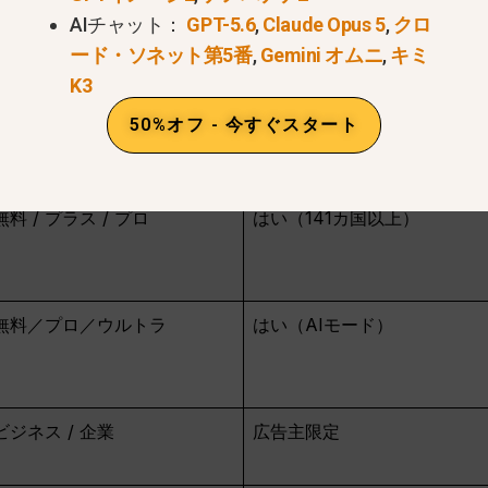
AIチャット：
GPT-5.6
,
Claude Opus 5
,
クロ
バーしているが、最先端の機能は特定のサブスクリプショ
ード・ソネット第5番
,
Gemini オムニ
,
キミ
。しかし、2026年後半には、現地のクリエイティブ・
K3
トップ・アプリが登場すると噂されている。.
50%オフ - 今すぐスタート
アクセスレベル
地域制限
無料 / プラス / プロ
はい（141カ国以上）
無料／プロ／ウルトラ
はい（AIモード）
ビジネス / 企業
広告主限定