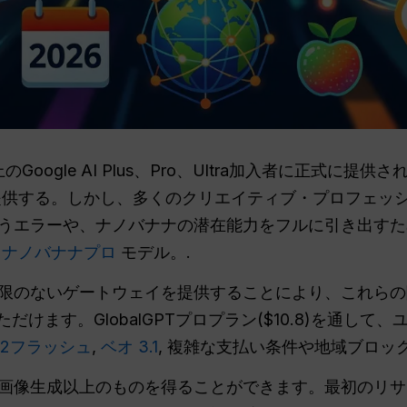
国以上のGoogle AI Plus、Pro、Ultra加入者に正式に
提供する。しかし、多くのクリエイティブ・プロフェッ
うエラーや、ナノバナナの潜在能力をフルに引き出すために
。
ナノバナナプロ
モデル。.
スで制限のないゲートウェイを提供することにより、これら
ます。GlobalGPTプロプラン($10.8)を通して、ユー
2フラッシュ
,
ベオ 3.1
, 複雑な支払い条件や地域ブロッ
とで、画像生成以上のものを得ることができます。最初のリ