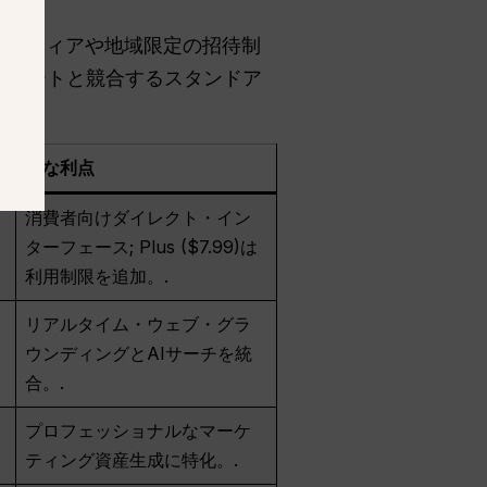
ン・ティアや地域限定の招待制
スイートと競合するスタンドア
主な利点
消費者向けダイレクト・イン
ターフェース; Plus ($7.99)は
利用制限を追加。.
リアルタイム・ウェブ・グラ
ウンディングとAIサーチを統
合。.
プロフェッショナルなマーケ
ティング資産生成に特化。.