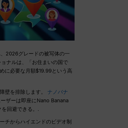
提供され、2026グレードの被写体の一
ショナルは、「お住まいの国で
必要な月額$19.99という高
の障壁を排除します。
ナノバナ
ザーは即座にNano Banana
クを回避できる。.
サーチからハイエンドのビデオ制