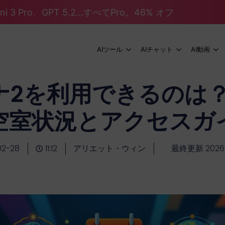
mini 3 Pro、GPT 5.2...すべてPro。46% オフ
AIツール
AIチャット
AI動画
2を利用できるのは？
空室状況とアクセスガ
02-28
11:12
アリエット・ウィン
最終更新 2026-