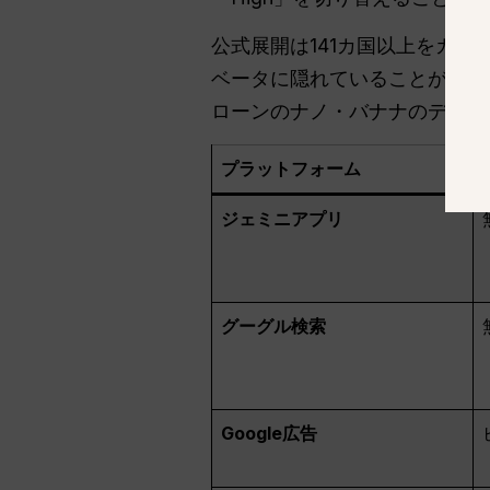
公式展開は141カ国以上をカ
ベータに隠れていることが多い
ローンのナノ・バナナのデスク
プラットフォーム
ジェミニアプリ
グーグル検索
Google広告