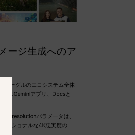
・イメージ生成へのア
れ、グーグルのエコシステム全体
のGeminiアプリ、Docsと
ia_resolutionパラメータは、
フェッショナルな4K忠実度の