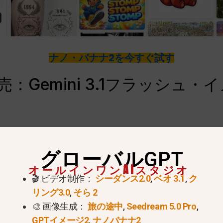
ナノ・バナナ2を今すぐ試す
：Gemini 3.1フラッシュ
ジェミニ3.1フラッシュ・イメージ・モデルとして知ら
グローバルGPT
ーザーは
能力にアクセスする
検索AIモード、スタンドアロン
オールインワンAIスタジオ
ceサイドバーを通して。.
🎬 ビデオ制作：
シーダンス2.0
,
ベオ 3.1
,
ク
e AI StudioとGemini APIを通じて利用できる。Med
リング3.0
,
そら 2
🎨 画像生成：
旅の途中
,
Seedream 5.0 Pro
,
にするもので、スピード重視の「Standard」とプロ
GPTイメージ2
,
ナノバナナ2
きる。.