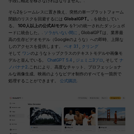
手段に軸足を移さなければなりません。.
そら2をシームレスに置き換え、突然の単一プラットフォーム
閉鎖のリスクを回避するには
GlobalGPT。.
を統合してい
る。
100人以上の公式AIモデル
を1つの統一されたダッシュボ
ードに統合した。.
ソラがいない間に
, GlobalGPTは、業界最
高の生存ビデオモデル（Googleのような）への即時、上限な
しのアクセスを提供します。
ベオ 3.1
,
クリング
そして
ワン
のようなトップクラスのテキストモデルや画像モ
デルと並んでいる。
ChatGPT 5.4
,
ジェミニ3プロ
, そして
ナ
ノバナナ2
..これにより、高度なチャット、プロフェッショナ
ルな画像生成、映画のようなビデオ制作のすべてを一箇所で
処理することができます。
公式購読
.