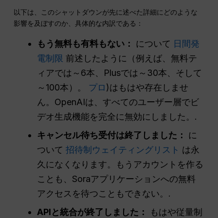
以下は、このシャットダウンが先に述べた詳細にどのような
影響を及ぼすのか、具体的な内訳である：
もう無料も有料もない：
について
日間発
電制限
前述したように（例えば、無料テ
ィアでは～6本、Plusでは～30本、そして
～100本）。
プロ
)はもはや存在しませ
ん。OpenAIは、すべてのユーザー層でビ
デオ生成機能を完全に無効にしました。.
キャンセル待ち受付は終了しました：
に
ついて
招待制ウェイティングリスト
は永
久になくなります。もうアカウントを作る
ことも、Soraアプリケーションへの無料
アクセスを待つこともできない。.
APIと統合が終了しました：
もはや従量制