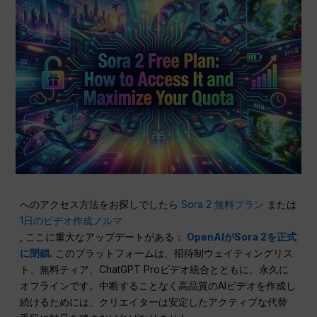
へのアクセス方法をお探しでしたら
Sora 2 無料プラン
または
1日のビデオ作成ノルマ
, ここに重大なアップデートがある：
OpenAIがSora 2を正式
に閉鎖
.
このプラットフォームは、招待制ウェイティングリス
ト、無料ティア、ChatGPT Proビデオ統合とともに、永久に
オフラインです。中断することなく高品質のAIビデオを作成し
続けるためには、クリエイターは安定したアクティブな代替