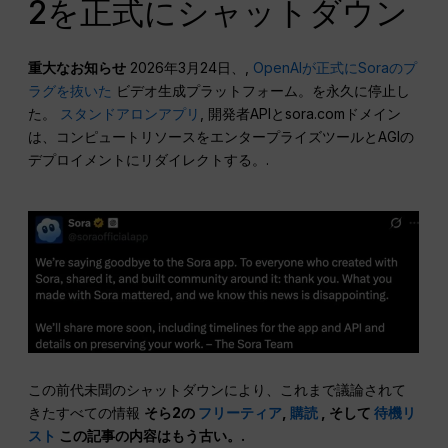
2を正式にシャットダウン
重大なお知らせ
2026年3月24日、,
OpenAIが正式にSoraのプ
ラグを抜いた
ビデオ生成プラットフォーム。を永久に停止し
た。
スタンドアロンアプリ
, 開発者APIとsora.comドメイン
は、コンピュートリソースをエンタープライズツールとAGIの
デプロイメントにリダイレクトする。.
この前代未聞のシャットダウンにより、これまで議論されて
きたすべての情報
そら2の
フリーティア
,
購読
, そして
待機リ
スト
この記事の内容はもう古い。.