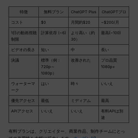
特徴
無料プラン
ChatGPT Plus
ChatGPTプロ
コスト
$0
月間約$20
~$200/月
1日の動画視聴
計算依存 (~6)
より高い（約
最高(~100)
制限
30）
ビデオの長さ
短い
中
長い
決議
標準（例：
改善された
プロ品質
720p～
1080p+
1080p）
ウォーターマ
はい
時々
いいえ
ーク
優先アクセス
最低
ミディアム
最高
APIアクセス
いいえ
いいえ
有料APIは別
途
有料プランは、クリエイター、商業作品、制作チームにとっ