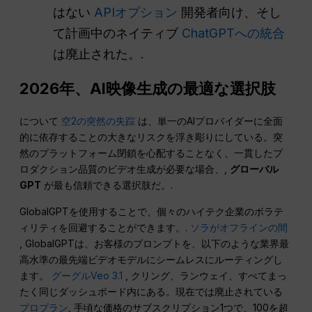
はない
APIオプション
開発者向け、そし
て計画中のネイティブ
ChatGPTへの統合
は廃止された。.
2026年、AI映像生成の最適な選択肢
について
空2の突然の失踪
は、単一のAIプロバイダーに全面
的に依存することの大きなリスクを浮き彫りにしている。突
然のプラットフォーム閉鎖を心配することなく、一貫したプ
ロダクション品質のビデオ生成が必要な場合、,
グローバル
GPT
が最も信頼できる選択肢だ。.
GlobalGPTを使用することで、個々のハイテク企業のボラテ
ィリティを回避することができます。.
ソラがオフラインの間
, GlobalGPTは、お客様のプロンプトを、以下のような業界最
高水準の最先端ビデオモデルにシームレスにルーティングし
ます。
グーグルVeo 3.1
, クリング、ランウェイ、すべてまっ
たく同じダッシュボード内にある。現在では廃止されている
プロプラン
, 手頃な価格のサブスクリプション1つで、100を超