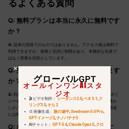
るよくある質問
Q: 無料プランは本当に永久に無料です
か？
A:
従来の意味でのものではありません。アクセス後は無料で
利用できますが、規模と目的に制限があり、本格的な生産で
はなく探索を目的としています。.
Q: 生成された動画を商用利用できます
グローバルGPT
か？
オールインワンAIスタ
ジオ
A:
利用形態により条件が異なります。公式のライセンスポリ
🎬 ビデオ制作：
シーダンス2.0
,
ベオ 3.1
,
ク
シーをご確認ください。一般的に無料プランの動画には透か
リング3.0
,
そら 2
しが入っており画質が低いため、プロフェッショナルな用途
🎨 画像生成：
旅の途中
,
Seedream 5.0 Pro
,
には制限が生じる可能性があります。.
GPTイメージ2
,
ナノバナナ2
AIチャット：
GPT-5.6
,
Claude Opus 5
,
クロ
Q: なぜSora 2の無料利用はこんなに