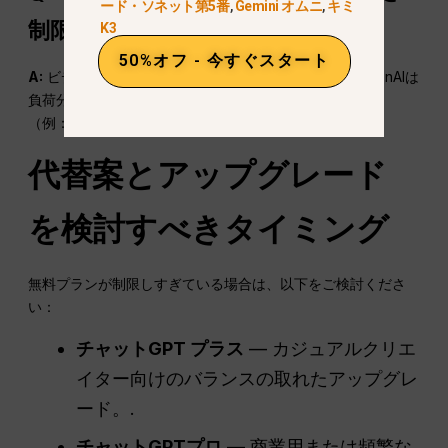
ード・ソネット第5番
,
Gemini オムニ
,
キミ
制限されているのですか？
K3
50%オフ - 今すぐスタート
A:
ビデオモデルは膨大なGPUリソースを必要とし、OpenAIは
負荷分散と全体的なアクセス拡大のため、無料利用制限
（例：1日あたり約6回）を強化した。.
代替案とアップグレード
を検討すべきタイミング
無料プランが制限しすぎている場合は、以下をご検討くださ
い：
チャットGPT
プラス
— カジュアルクリエ
イター向けのバランスの取れたアップグレ
ード。.
チャットGPT
プロ
— 商業用または頻繁な