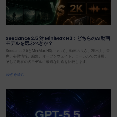
Seedance 2.5 対 MiniMax H3：どちらのAI動画
モデルを選ぶべきか？
Seedance 2.5とMiniMax H3について、動画の長さ、2K出力、音
声、参照情報、編集、オープンウェイト、ローカルでの使用、
そして現在の各モデルに最適な用途を比較します。.
続きを読む