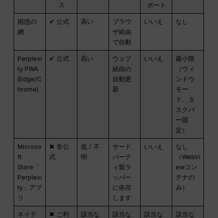
ス
ポート
困惑の
✔ 公式
高い
ブラウ
いいえ
なし
網
ザ経由
で自動
Perplexi
✔ 公式
高い
ウェブ
いいえ
最小限
ty PWA
経由の
（ウィ
(Edge/C
自動更
ンドウ
hrome)
新
モー
ド、タ
スクバ
ー固
定）
Microso
✖ 非公
低 / 不
サード
いいえ
なし
ft
式
明
パーテ
（WebVi
Store「
ィ製ラ
ewコン
Perplexi
ッパー
テナの
ty」アプ
に依存
み）
リ
します
ネイテ
✖ ご利
該当な
該当な
該当な
該当な