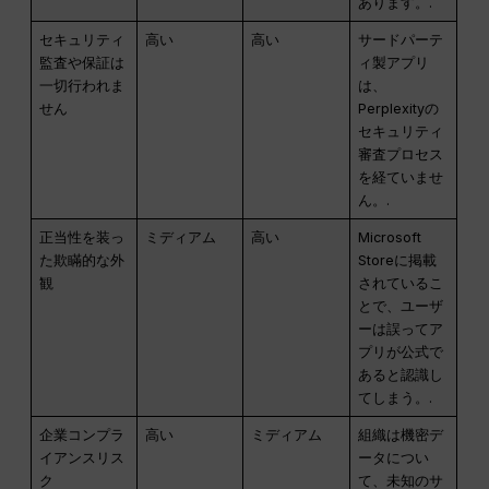
あります。.
セキュリティ
高い
高い
サードパーテ
監査や保証は
ィ製アプリ
一切行われま
は、
せん
Perplexityの
セキュリティ
審査プロセス
を経ていませ
ん。.
正当性を装っ
ミディアム
高い
Microsoft
た欺瞞的な外
Storeに掲載
観
されているこ
とで、ユーザ
ーは誤ってア
プリが公式で
あると認識し
てしまう。.
企業コンプラ
高い
ミディアム
組織は機密デ
イアンスリス
ータについ
ク
て、未知のサ