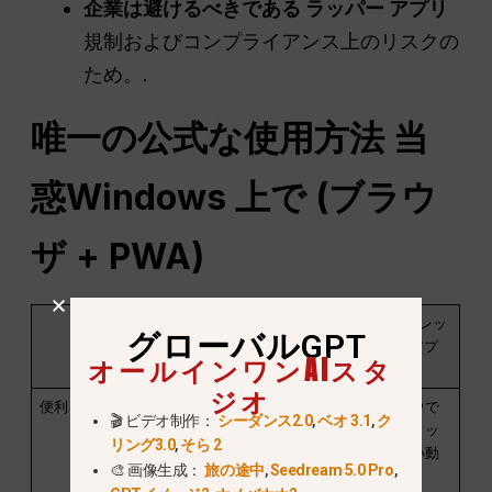
企業は避けるべきである
ラッパー
アプリ
規制およびコンプライアンス上のリスクの
ため。.
唯一の公式な使用方法
当
惑
Windows 上で (ブラウ
ザ +
PWA
)
特徴
ブラウザ
PWA（プログレッ
グローバルGPT
（Chrome/Edge）
シブウェブアプ
オールインワンAIスタ
リ）
ジオ
便利さ
どのタブからも簡
専用ウィンドウで
🎬 ビデオ制作：
シーダンス2.0
,
ベオ 3.1
,
ク
単にアクセス可
開く；デスクトッ
リング3.0
,
そら 2
能；マルチタスク
プアプリに近い動
🎨 画像生成：
旅の途中
,
Seedream 5.0 Pro
,
に最適
作をする