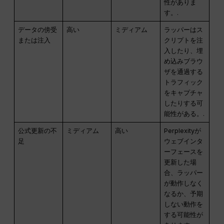
性がありま
す。.
データの傍受
高い
ミディアム
ラッパーはス
または注入
クリプトを注
入したり、埋
め込みブラウ
ザを通過する
トラフィック
をキャプチャ
したりする可
能性がある。.
公式更新の不
ミディアム
高い
Perplexityが
足
ウェブインタ
ーフェースを
更新した場
合、ラッパー
が動作しなく
なるか、予期
しない動作を
する可能性が