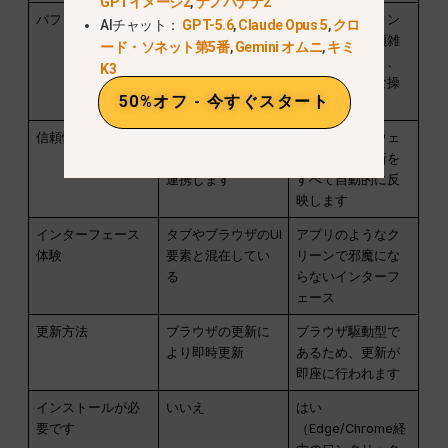
GPTイメージ2
,
ナノバナナ2
パフォーマンス
高速；ブラウザ環
分離されたウィン
AIチャット：
GPT-5.6
,
Claude Opus 5
,
クロ
境による
ドウとタブの煩雑
ード・ソネット第5番
,
Gemini オムニ
,
キミ
さの軽減により、
K3
わずかに高速な操
50%オフ - 今すぐスタート
作感を実現
信頼性
極めて信頼性が高
高い信頼性；ウェ
く、常に最新のUIと
ブサイトの更新を
連携します
すべて自動的に反
映します
インターフェース
タブやブラウザのUI
アプリのようなク
体験
要素と混在してい
リーンで邪魔にな
る
らないインターフ
ェース
更新方法
ブラウザの更新に
ブラウザ駆動型で
より即時更新
あるため、更新が
即座に行われます
インストールが必
いいえ
はい
要です
（Edge/Chrome経