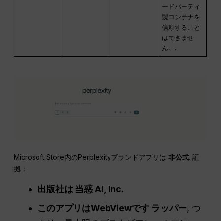
ードパーティ
製コンテナを
信頼すること
はできませ
ん。.
Microsoft Store内のPerplexityブランドアプリは
非公式
. 証
拠：
出版社は
当惑
AI,
Inc
.
このアプリはWebViewです
ラッパー
, つ