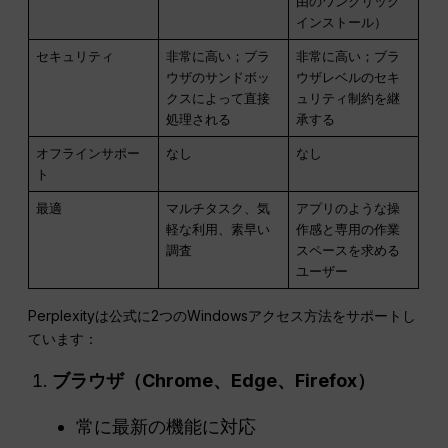
由のワンクリック
インストール）
セキュリティ
非常に高い；ブラ
非常に高い；ブラ
ウザのサンドボッ
ウザレベルのセキ
クスによって直接
ュリティ制約を継
処理される
承する
オフラインサポー
なし
なし
ト
最適
マルチタスク、気
アプリのような操
軽な利用、素早い
作感と専用の作業
調査
スペースを求める
ユーザー
Perplexityは公式に2つのWindowsアクセス方法をサポートし
ています：
ブラウザ（Chrome、Edge、Firefox）
常に最新の機能に対応