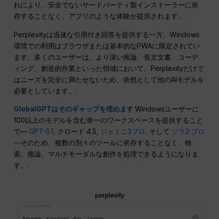
れにより、安全でないサードパーティ製インストーラーに依
存することなく、アプリのような体験が提供されます。.
Perplexityは迅速な引用付き回答を提供する一方、Windows
環境での利用はブラウザまたは基本的なPWAに限定されてい
ます。多くのユーザーは、より深い推論、長文文書、コーデ
ィング、創造的作業といった領域において、Perplexityだけで
はニーズを完全に満たせないため、依然として他のAIモデルを
必要としています。.
GlobalGPTはそのギャップを埋めます
Windowsユーザーに
100以上のモデルを含む単一のワークスペースを提供すること
で—
GPT-5.1,
クロード 4.5,
ジェミニ3プロ,
そして
ソラ2 プロ
—
そのため、複数の別々のツールに依存することなく、検
索、推論、マルチモーダルな創作を処理できるようになりま
す。.