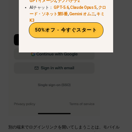
GPTイメージ2
,
ナノバナナ2
AIチャット：
GPT-5.6
,
Claude Opus 5
,
クロ
ード・ソネット第5番
,
Gemini オムニ
,
キミ
K3
50%オフ - 今すぐスタート
別の端末でログインリンクを開いてしまうことは、モバイル