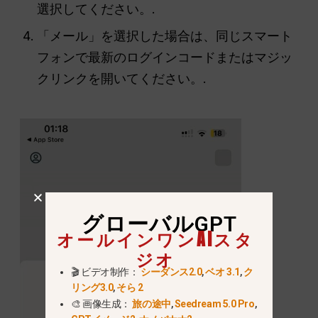
選択してください。.
「メール」を選択した場合は、同じスマート
フォンで最新のログインコードまたはマジッ
クリンクを開いてください。.
グローバルGPT
オールインワンAIスタ
ジオ
🎬 ビデオ制作：
シーダンス2.0
,
ベオ 3.1
,
ク
リング3.0
,
そら 2
🎨 画像生成：
旅の途中
,
Seedream 5.0 Pro
,