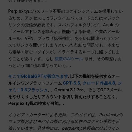
分で解決できます。.
Perplexityはパスワード不要のログインシステムを採用してい
るため、アクセスにはワンタイムパスコードまたはマジック
リンクの受信が必要です。スパムフィルタリング、Appleの
「メールアドレスを非表示」機能による転送、企業のメール
ルール、VPN、ブラウザ拡張機能、あるいは間違ったデバイ
スでリンクを開いてしまうといった些細な問題でも、本来な
ら素早く済むログインが、イライラするループに陥ってしま
うことがあります。もし
複数のAIツール
毎日、その摩擦はあ
っという間に積み重なっていく。.
そこでGlobalGPTが役立ちます
: 以下の機能を提供するオー
ルインワンプラットフォーム
GPT-5.5
,
クロード 作品4.8
,
ジ
ェミニ3.5フラッシュ
, 、Gemini 3.1 Pro、そしてOTPメール
をやりくりしたりアカウントを切り替えたりすることなく、
Perplexity風の検索が可能。.
オリビア・カーターによる更新。このガイドは、Perplexityの
ウェブ版およびモバイル版における現在のログイン手順を反
映しています。具体的には、perplexity.ai 経由の公式サイン