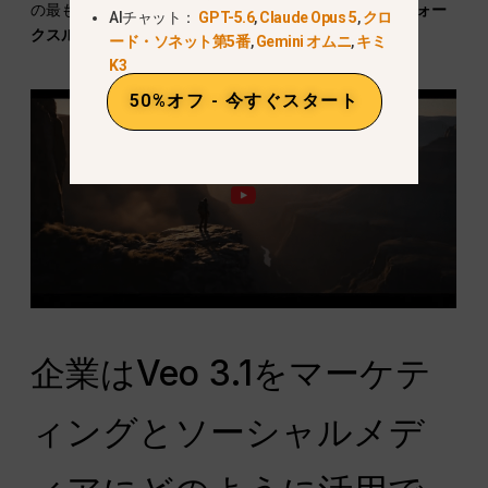
の最もスムーズなカメラの動きを計算します。
不動産ウォー
AIチャット：
GPT-5.6
,
Claude Opus 5
,
クロ
クスルー
そして
製品情報
.
ード・ソネット第5番
,
Gemini オムニ
,
キミ
K3
50%オフ - 今すぐスタート
企業はVeo 3.1をマーケテ
ィングとソーシャルメデ