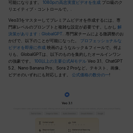
可能になります。
1080pの高忠実度ビデオを生成
プロ級のク
リエイティブ・コントロールで。.
Veo3.1をマスターしてプレミアムビデオを作成するには、専
門家レベルのプロンプトと複雑な設定が必要です。しかし
解
決策があります：GlobalGPT
. .専門家チームによる微調整のお
かげで、以下のことが可能になった。
プロフェッショナルな
ビデオを即座に作成
映画のようなルック＆フィールで。何よ
りも、GlobalGPTは、以下のものを集約したオールインワン
の強豪です。
100以上の主要公式AIモデル
Veo 3.1、ChatGPT
5.2、Nano Banana Pro、Sora 2 Proなど。テキスト、画像、
ビデオのいずれにも対応します。
公式価格の数分の一
!