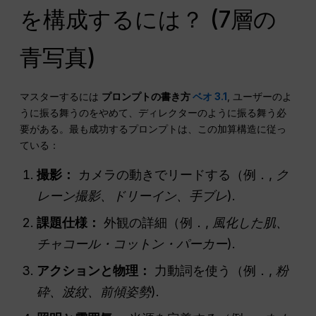
を構成するには？ (7層の
青写真)
マスターするには
プロンプトの書き方
ベオ 3.1
, ユーザーのよ
うに振る舞うのをやめて、ディレクターのように振る舞う必
要がある。最も成功するプロンプトは、この加算構造に従っ
ている：
撮影：
カメラの動きでリードする（例．,
ク
レーン撮影、ドリーイン、手ブレ
).
課題仕様：
外観の詳細（例．,
風化した肌、
チャコール・コットン・パーカー
).
アクションと物理：
力動詞を使う（例．,
粉
砕、波紋、前傾姿勢
).