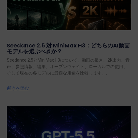
Seedance 2.5 対 MiniMax H3：どちらのAI動画
モデルを選ぶべきか？
Seedance 2.5とMiniMax H3について、動画の長さ、2K出力、音
声、参照情報、編集、オープンウェイト、ローカルでの使用、
そして現在の各モデルに最適な用途を比較します。.
続きを読む