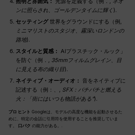
照明と雰囲気：
光源を定義する（例．,
ネオ
ンに照らされ、ゴールデンタイムに輝く
).
セッティング
世界をグラウンドにする（例,
ミニマリストのスタジオ、霧深いロンドンの
路地
).
スタイルと質感：
AIプラスチック・ルック」
を防ぐ（例．,
35mmフィルムグレイン、目
に見える布の織り目
).
ネイティブ・オーディオ：
音をネイティブに
記述する（例：、,
SFX：パチパチと燃える
火：「街にはいつも物語がある“
).
プロ
ヒント
Googleは、モデルの高度な機能を起動させるた
めに、特定の会話に引用符を使用することを推奨していま
す。
口パク
の能力がある。.