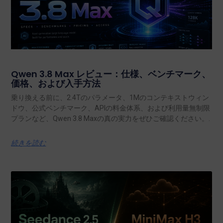
Qwen 3.8 Max レビュー：仕様、ベンチマーク、
価格、および入手方法
乗り換える前に、2.4Tのパラメータ、1Mのコンテキストウィン
ドウ、公式ベンチマーク、APIの料金体系、および利用量無制限
プランなど、Qwen 3.8 Maxの真の実力をぜひご確認ください。.
続きを読む