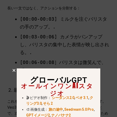
長い一文ではなく、アクションを分割する：
[00:00-00:03] ミルクを注ぐバリスタ
の手のアップ。.
[00:03-00:06] カメラがパンアップ
し、バリスタの集中した表情が映し出され
る。.
[00:06-00:08］バリスタは微笑んで、
「コーヒーをお楽しみください」と言
う。"
グローバルGPT
オールインワンAIスタ
最初と最後のフレームコントロール
ジオ
🎬 ビデオ制作：
シーダンス2.0
,
ベオ 3.1
,
ク
これを使用して、完璧なトランジションをデザインします。
リング3.0
,
そら 2
Veo3.1は、「イン」画像と「アウト」画像を提供すること
🎨 画像生成：
旅の途中
,
Seedream 5.0 Pro
,
で、次のような場合に最適な、2つのポイントを接続するため
GPTイメージ2
,
ナノバナナ2