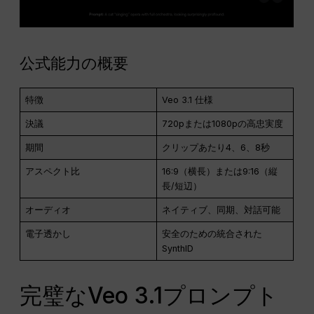
公式能力の概要
特徴
Veo 3.1 仕様
決議
720pまたは1080pの高忠実度
期間
クリップあたり4、6、8秒
アスペクト比
16:9（横長）または9:16（縦
長/短辺）
オーディオ
ネイティブ、同期、対話可能
電子透かし
安全のための統合された
SynthID
完璧なVeo 3.1プロンプト