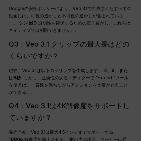
Googleの安全ポリシーにより、Veo 3.1で生成されたすべての
動画には、可視の透かしと不可視の透かしが含まれていま
す。
シンセID
透明性を確保するための電子透かし。これらは
ネイティブでは削除できません。.
Q3：Veo 3.1 クリップの最大長はどの
くらいですか？
現在、Veo 3.1は以下のクリップを生成します。
4、6、また
は8秒
. .しかし、互換性のあるエディターで “Extend ”ツール
を使えば、一貫性を保ちながらアクションを長引かせること
ができる。.
Q4：Veo 3.1は4K解像度をサポートし
ていますか？
発売当初、Veo 3.1は最大4.5インチまでサポートする。
1080p
解像度を向上させる。4K出力の場合、ユーザーは通