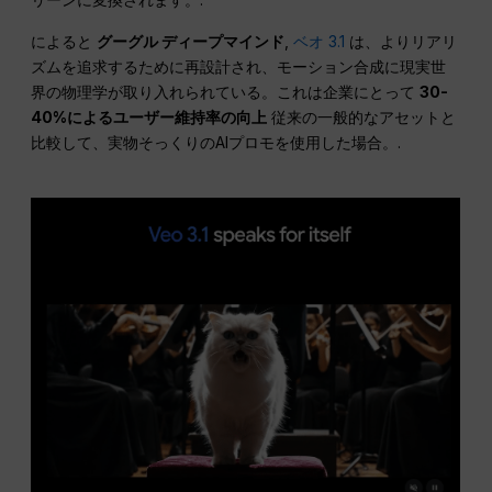
によると
グーグル ディープマインド
,
ベオ 3.1
は、よりリアリ
ズムを追求するために再設計され、モーション合成に現実世
界の物理学が取り入れられている。これは企業にとって
30-
40%によるユーザー維持率の向上
従来の一般的なアセットと
比較して、実物そっくりのAIプロモを使用した場合。.