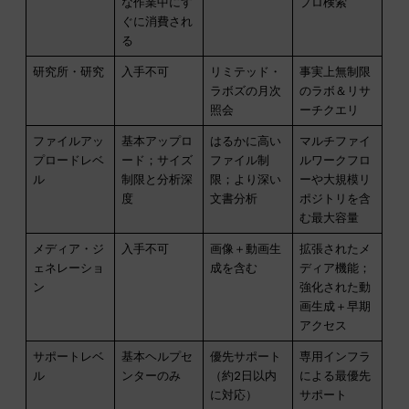
な作業中にす
プロ検索
ぐに消費され
る
研究所・研究
入手不可
リミテッド・
事実上無制限
ラボズの月次
のラボ＆リサ
照会
ーチクエリ
ファイルアッ
基本アップロ
はるかに高い
マルチファイ
プロードレベ
ード；サイズ
ファイル制
ルワークフロ
ル
制限と分析深
限；より深い
ーや大規模リ
度
文書分析
ポジトリを含
む最大容量
メディア・ジ
入手不可
画像＋動画生
拡張されたメ
ェネレーショ
成を含む
ディア機能；
ン
強化された動
画生成＋早期
アクセス
サポートレベ
基本ヘルプセ
優先サポート
専用インフラ
ル
ンターのみ
（約2日以内
による最優先
に対応）
サポート