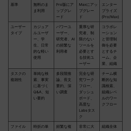
基準
無料のま
Pro版にア
Maxにアッ
エンター
ま利用
ップグレ
プグレー
プライズ
ード
ド
(Pro/Max)
ユーザー
カジュア
パワーユ
重厚な研
コラボレ
タイプ
ルユーザ
ーザー、
究者、制
ーション
ー、学
研究者、AI
限のない
と管理制
生、日常
の頻繁な
ツールを
御を必要
的な軽い
利用者
必要とす
とするチ
使用
る技術ユ
ーム、企
ーザー
業、組織
タスクの
単純な検
多段階推
完全な研
チーム横
複雑性
索、事実
論、長文
究ワーク
断的な知
に基づく
要約、深
フロー、
識検索、
Q&A、短
い調査
ダッシュ
組織レベ
い要約
ボード、
ルのワー
高度な
クフロー
Labsタス
ク
ファイル
時折の単
頻繁な複
非常に大
組織全体