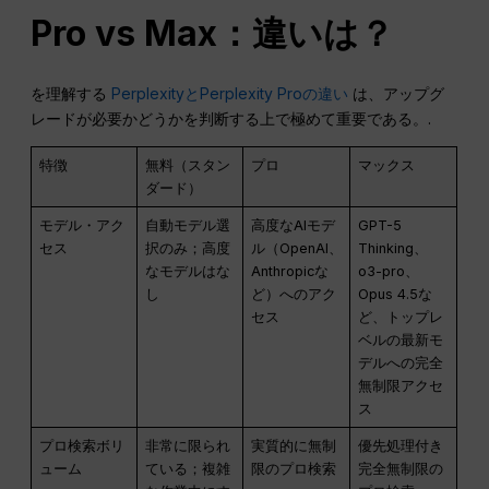
Pro vs Max：違いは？
を理解する
PerplexityとPerplexity Proの違い
は、アップグ
レードが必要かどうかを判断する上で極めて重要である。.
特徴
無料（スタン
プロ
マックス
ダード）
モデル・アク
自動モデル選
高度なAIモデ
GPT-5
セス
択のみ；高度
ル（OpenAI、
Thinking、
なモデルはな
Anthropicな
o3-pro、
し
ど）へのアク
Opus 4.5な
セス
ど、トップレ
ベルの最新モ
デルへの完全
無制限アクセ
ス
プロ検索ボリ
非常に限られ
実質的に無制
優先処理付き
ューム
ている；複雑
限のプロ検索
完全無制限の