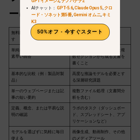
GPTイメージ2
,
ナノバナナ2
AIチャット：
GPT-5.6
,
Claude Opus 5
,
クロ
ーに十分か？
ード・ソネット第5番
,
Gemini オムニ
,
キミ
K3
50%オフ - 今すぐスタート
無料版でも問題なく動作しま
Pro/Maxが必要です
す
単純な事実に関する質問への
長い報告書や構造化された複
素早い回答
数セクションから成る文書を
書くこと
基本的な比較（例：製品対製
高度な推論モデルを必要とす
品）
る深層研究課題
単一のウェブページまたは記
複数ファイル処理（文書間分
事の短い要約
析を含む）
定義、概念、または平易な説
ラボのタスク（ダッシュボー
明の確認
ド、スプレッドシート、アプ
リケーションなど）
モデルを選ばずに気軽に毎日
画像生成、動画制作、その他
使える
のメディアツール