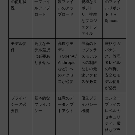
の使用状
一ファイ
数ファイ
規模なリ
のファイ
況
ルアップ
ルのアッ
ポジト
ルリポジ
ロード
プロード
リ、複雑
トリ +
なプロジ
Spaces
ェクトフ
ァイル
モデル要
高度なモ
高度なモ
最新のト
厳格なガ
件
デル選択
デル
ップクラ
バナン
は必要あ
（OpenAI/
スモデル
ス、管理
りません
Anthropic
への制限
者レベル
など）へ
なしの最
の制御、
のアクセ
速アクセ
安全なモ
スが必要
スが必要
デル使用
が必要
プライバ
基本的な
任意のデ
優先プラ
エンター
シーの必
プライバ
ータオプ
イバシー
プライズ
要性
シー
トアウト
機能
レベルの
セキュリ
ティ、厳
格なプラ