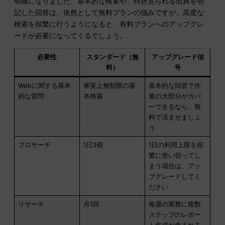
明確になりました。基本的な検索や、時折見られる出典を明
記した回答は、依然として無料プランの強みですが、高度な
検索を頻繁に行うようになると、有料プランへのアップグレ
ードが必要になってくるでしょう。.
必要性
スタンダード（無
アップグレード信
料）
号
Webに関する基本
事実上無制限の基
基本的な回答で作
的な質問
本検索
業の大部分がカバ
ーできるなら、無
料で済ませましょ
う
プロサーチ
1日3個
1日の利用上限を頻
繁に使い切ってし
まう場合は、アッ
プグレードしてく
ださい
リサーチ
月1回
毎週の業務に複数
ステップのレポー