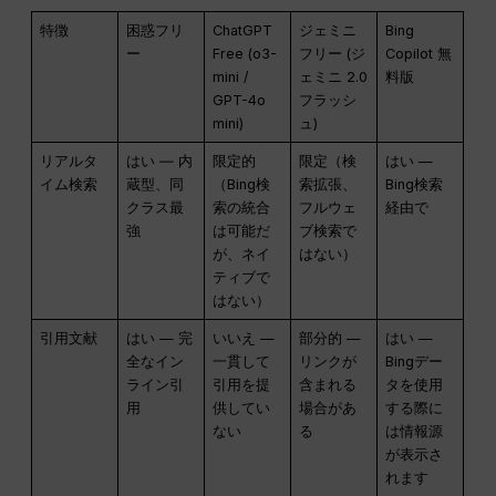
特徴
困惑フリ
ChatGPT
ジェミニ
Bing
ー
Free (o3-
フリー (ジ
Copilot 無
mini /
ェミニ 2.0
料版
GPT-4o
フラッシ
mini)
ュ)
リアルタ
はい ― 内
限定的
限定（検
はい —
イム検索
蔵型、同
（Bing検
索拡張、
Bing検索
クラス最
索の統合
フルウェ
経由で
強
は可能だ
ブ検索で
が、ネイ
はない）
ティブで
はない）
引用文献
はい — 完
いいえ —
部分的 —
はい —
全なイン
一貫して
リンクが
Bingデー
ライン引
引用を提
含まれる
タを使用
用
供してい
場合があ
する際に
ない
る
は情報源
が表示さ
れます