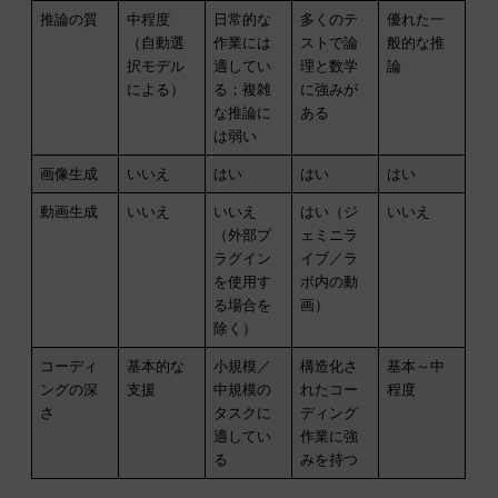
推論の質
中程度
日常的な
多くのテ
優れた一
（自動選
作業には
ストで論
般的な推
択モデル
適してい
理と数学
論
による）
る；複雑
に強みが
な推論に
ある
は弱い
画像生成
いいえ
はい
はい
はい
動画生成
いいえ
いいえ
はい（ジ
いいえ
（外部プ
ェミニラ
ラグイン
イブ／ラ
を使用す
ボ内の動
る場合を
画）
除く）
コーディ
基本的な
小規模／
構造化さ
基本～中
ングの深
支援
中規模の
れたコー
程度
さ
タスクに
ディング
適してい
作業に強
る
みを持つ