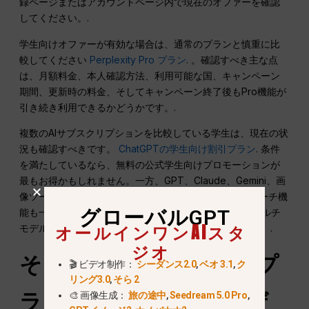
録ページまたはアカウントページ内で現在のオファーを確認
してください。.
学生向けオファーが有効な場合は、通常のプランと慎重に比
較してください
Perplexity Pro プラン
. 。確認すべき主な点
は、月額料金、本人確認方法、利用可能な国、キャンペーン
期間、更新時の料金、そしてキャンペーン終了後もPro機能が
引き続き利用できるかどうかです。.
複数のAIサブスクリプションを比較している学生は、現在の状
況も確認すべきです。
ChatGPTの学生向け割引プラン
. 条件
を満たしているなら、無料の公式学生向けプロモーションが
最もお得かもしれません。一方、GPT、Claude、Gemini、画
像ツール、動画モデルに加え、Perplexityのようなリサーチ機
グローバルGPT
能も一か所で利用したい場合は、GlobalGPTのようなマルチ
オールインワンAIスタ
モデル対応のワークスペースの方が適しているでしょう。.
ジオ
そうなのか？
当惑
’無料プ
🎬 ビデオ制作：
シーダンス2.0
,
ベオ 3.1
,
ク
リング3.0
,
そら 2
ランはカジュアルユーザ
🎨 画像生成：
旅の途中
,
Seedream 5.0 Pro
,