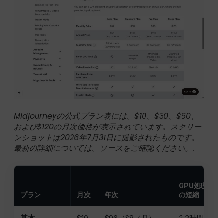
Midjourneyの公式プラン表には、$10、$30、$60、
および$120の月次価格が表示されています。スクリー
ンショットは2026年7月31日に撮影されたものです。
最新の詳細については、ソースをご確認ください。.
GPU処理時
プラン
月次
年次
の短縮
基本
$10
$96（$8／月）
3.3時間