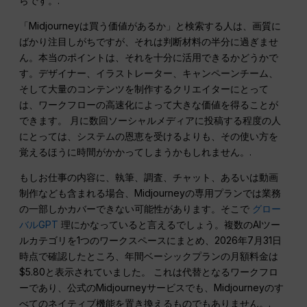
らです。.
「Midjourneyは買う価値があるか」と検索する人は、画質に
ばかり注目しがちですが、それは判断材料の半分に過ぎませ
ん。本当のポイントは、それを十分に活用できるかどうかで
す。デザイナー、イラストレーター、キャンペーンチーム、
そして大量のコンテンツを制作するクリエイターにとって
は、ワークフローの高速化によって大きな価値を得ることが
できます。 月に数回ソーシャルメディアに投稿する程度の人
にとっては、システムの恩恵を受けるよりも、その使い方を
覚えるほうに時間がかかってしまうかもしれません。.
もしお仕事の内容に、執筆、調査、チャット、あるいは動画
制作なども含まれる場合、Midjourneyの専用プランでは業務
の一部しかカバーできない可能性があります。そこで
グロー
バルGPT
理にかなっていると言えるでしょう。複数のAIツー
ルカテゴリを1つのワークスペースにまとめ、2026年7月31日
時点で確認したところ、年間ベーシックプランの月額料金は
$5.80と表示されていました。 これは代替となるワークフロ
ーであり、公式のMidjourneyサービスでも、Midjourneyのす
べてのネイティブ機能を置き換えるものでもありません。.