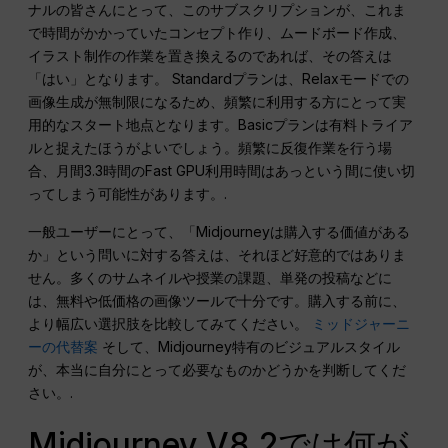
ナルの皆さんにとって、このサブスクリプションが、これま
で時間がかかっていたコンセプト作り、ムードボード作成、
イラスト制作の作業を置き換えるのであれば、その答えは
「はい」となります。 Standardプランは、Relaxモードでの
画像生成が無制限になるため、頻繁に利用する方にとって実
用的なスタート地点となります。Basicプランは有料トライア
ルと捉えたほうがよいでしょう。頻繁に反復作業を行う場
合、月間3.3時間のFast GPU利用時間はあっという間に使い切
ってしまう可能性があります。.
一般ユーザーにとって、「Midjourneyは購入する価値がある
か」という問いに対する答えは、それほど好意的ではありま
せん。多くのサムネイルや授業の課題、単発の投稿などに
は、無料や低価格の画像ツールで十分です。購入する前に、
より幅広い選択肢を比較してみてください。
ミッドジャーニ
ーの代替案
そして、Midjourney特有のビジュアルスタイル
が、本当に自分にとって必要なものかどうかを判断してくだ
さい。.
Midjourney V8.2では何が