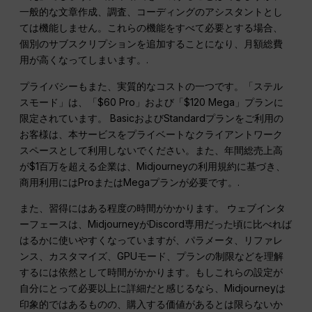
一般的な文章作成、調査、コーディングのアシスタントとし
ては機能しません。これらの機能をすべて必要とする場合、
個別のサブスクリプションを追加することになり、月額総費
用が高くなってしまいます。.
プライバシーもまた、実質的なコストの一つです。「ステル
スモード」は、「$60 Pro」および「$120 Mega」プランに
限定されています。 BasicおよびStandardプランをご利用の
お客様は、本サービスをプライベートなクライアントワーク
スペースとして利用しないでください。また、年間総売上高
が$1百万を超える企業は、Midjourneyの利用規約に基づき、
商用利用にはProまたはMegaプランが必要です。.
また、習得にはある程度の時間がかかります。 ウェブインタ
ーフェースは、MidjourneyがDiscord専用だった頃に比べれば
はるかに使いやすくなっていますが、パラメータ、リファレ
ンス、カスタマイズ、GPUモード、プランの制限などを理解
するには依然として時間がかかります。もしこれらの設定が
自分にとって必要以上に詳細だと感じるなら、Midjourneyは
印象的ではあるものの、購入する価値があるとは限らないか