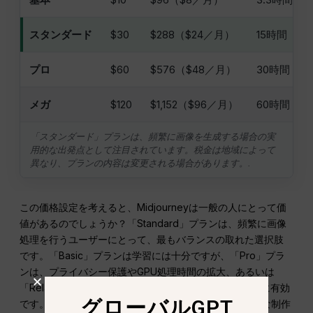
スタンダード
$30
$288（$24／月）
15時間
プロ
$60
$576（$48／月）
30時間
メガ
$120
$1,152（$96／月）
60時間
「スタンダード」プランは、頻繁に画像を生成する場合の実
用的な出発点として注目されています。税金は地域によって
異なり、プランの内容は変更される場合があります。.
この価格設定を考えると、Midjourneyは一般の人にとって価
値があるのでしょうか？「Standard」プランは、頻繁に画像
処理を行うユーザーにとって、最もバランスの取れた選択肢
です。「Basic」プランは学習には十分ですが、「Pro」プラ
ンは、プライバシー保護やGPU処理時間の拡大、あるいは
「Relax」による動画生成が有料の仕事に影響する場合に有効
グローバルGPT
です。「Mega」プランは、通常よりもはるかに大規模な制作