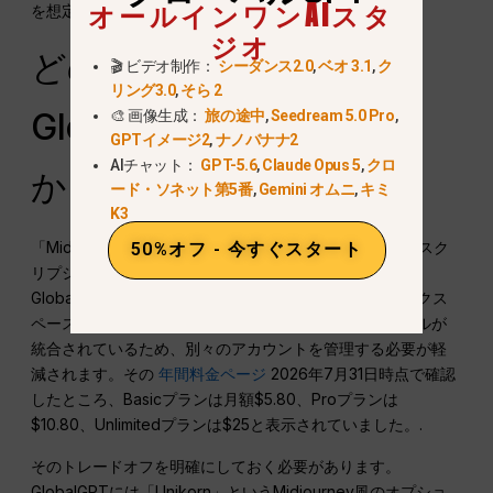
オールインワンAIスタ
を想定したものです。.
ジオ
どのような場合に
🎬 ビデオ制作：
シーダンス2.0
,
ベオ 3.1
,
ク
リング3.0
,
そら 2
GlobalGPTが適している
🎨 画像生成：
旅の途中
,
Seedream 5.0 Pro
,
GPTイメージ2
,
ナノバナナ2
AIチャット：
GPT-5.6
,
Claude Opus 5
,
クロ
か
ード・ソネット第5番
,
Gemini オムニ
,
キミ
K3
「Midjourneyは割に合うか」という判断に、他のAIサブスク
50%オフ - 今すぐスタート
リプションもいくつか含めているユーザーにとっては、
GlobalGPTの方が適しているかもしれません。そのワークス
ペースには、チャット、リサーチ、画像、動画の各ツールが
統合されているため、別々のアカウントを管理する必要が軽
減されます。その
年間料金ページ
2026年7月31日時点で確認
したところ、Basicプランは月額$5.80、Proプランは
$10.80、Unlimitedプランは$25と表示されていました。.
そのトレードオフを明確にしておく必要があります。
GlobalGPTには「Unikorn」というMidjourney風のオプショ