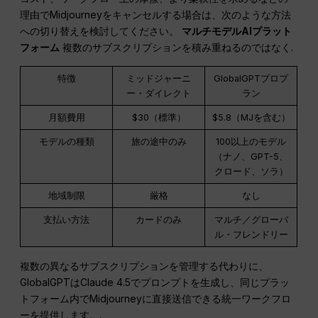
理由でMidjourneyをキャンセルする場合は、次のような方法
への切り替えを検討してください。
マルチモデルAIプラット
フォーム
複数のサブスクリプションを積み重ねるのではなく.
特徴
ミッドジャーニ
GlobalGPTプロプ
ー・ダイレクト
ラン
月額費用
$30（標準）
$5.8（MJを含む）
モデルの種類
旅の途中のみ
100以上のモデル
（ナノ、GPT-5、
クロード、ソラ）
地域制限
厳格
なし
支払い方法
カードのみ
マルチ／グローバ
ル・フレンドリー
複数の異なるサブスクリプションを管理する代わりに、
GlobalGPTはClaude 4.5でプロンプトを生成し、同じプラッ
トフォーム内でMidjourneyに直接送信できる統一ワークフロ
ーを提供します。.