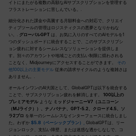
イトにまたがる複数の高額なAIサブスクリプションを管理する
フラストレーションに苦しんでいる。.
細分化された課金や高騰する月額料金への対応で、クリエイ
ティブツールの管理はロジスティクスの悪夢となりかねな
い。.
グローバルGPT
は、お気に入りのすべてのAIモデルを1
つのダッシュボードに統合することで、このサブスクリプシ
ョン疲れに対するシームレスなソリューションを提供しま
す。別々のアカウントや地域ごとの支払い制限に煩わされる
ことなく、Midjourneyにアクセスすることができます。
その
他100以上の主要モデル
従来の請求サイクルのような複雑さは
ありません。.
オールインワンのAI大国として、GlobalGPTは以下を統合する
ことで、サブスクリプション疲れを解消します。
100以上の
プレミアモデル
ような
ミッドジャーニーV7（ユニコーン
（MJライク））、ナノバナナ、GPT-5.2、クロード4.5、ソ
ラ2プロ
を単一のシームレスなインターフェースに統合しまし
た。わずか
$5.8（ベーシックプラン）
,
GlobalGPTは、リー
ジョンロック、支払い障壁、または迷惑な透かしなしで、コ