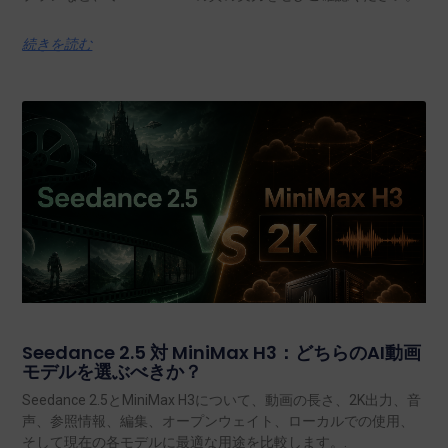
続きを読む
Seedance 2.5 対 MiniMax H3：どちらのAI動画
モデルを選ぶべきか？
Seedance 2.5とMiniMax H3について、動画の長さ、2K出力、音
声、参照情報、編集、オープンウェイト、ローカルでの使用、
そして現在の各モデルに最適な用途を比較します。.