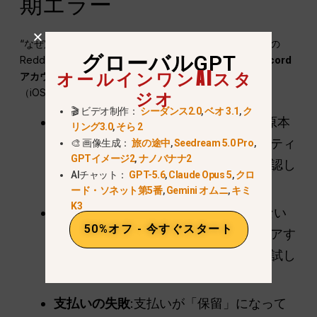
期エラー
“なぜ定期購読が表示されないのですか？”これは2026年の
グローバルGPT
Redditで最もよくある質問だ。通常、これは
複数のDiscord
オールインワンAIスタ
アカウント
または、サードパーティのモバイルストア
ジオ
（iOS/Android）でお支払いが処理された場合。.
🎬 ビデオ制作：
シーダンス2.0
,
ベオ 3.1
,
ク
Eメールのチェック
:Stripeの領収書の原本
リング3.0
,
そら 2
を確認し、どのメールアドレスがアクティ
🎨 画像生成：
旅の途中
,
Seedream 5.0 Pro
,
GPTイメージ2
,
ナノバナナ2
ブなプランにリンクされているかを確認し
AIチャット：
GPT-5.6
,
Claude Opus 5
,
クロ
ます。.
ード・ソネット第5番
,
Gemini オムニ
,
キミ
K3
ブラウザキャッシュ
:管理」ボタンがない
50%オフ - 今すぐスタート
場合は、ブラウザのキャッシュをクリアす
るか、インコグニートウィンドウをお試し
ください。.
支払いの失敗
:支払いが「保留」になって