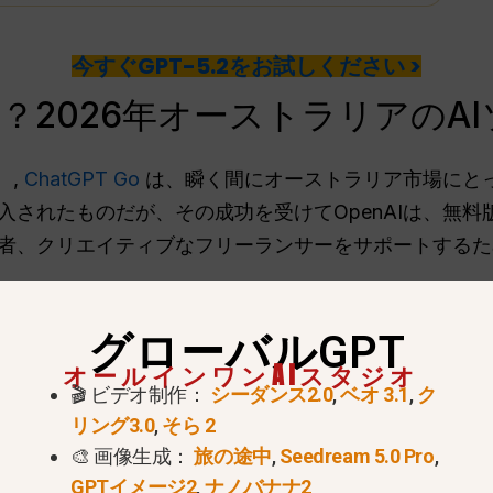
今すぐGPT-5.2をお試しください >
oとは？2026年オーストラリアの
、,
ChatGPT Go
は、瞬く間にオーストラリア市場にと
入されたものだが、その成功を受けてOpenAIは、無
者、クリエイティブなフリーランサーをサポートするた
ChatGPT Goは10倍のメッセージ容量と大幅に速い
グローバルGPT
ーキテクチャは、標準のFreeティアと比較すると.
オールインワンAIスタジオ
🎬 ビデオ制作：
シーダンス2.0
,
ベオ 3.1
,
ク
o オーストラリアでの価格：AUD
リング3.0
,
そら 2
🎨 画像生成：
旅の途中
,
Seedream 5.0 Pro
,
って最大の疑問のひとつはコストだ。しかし
グローバ
GPTイメージ2
,
ナノバナナ2