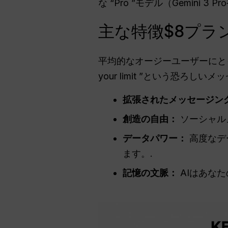
な “Pro ”モデル（Gemini 
主な特徴$8プラ
平均的なオージーユーザーにとって
your limit ”という恐ろ
拡張されたメッセージン
創造の自由：
ソーシャル
データパワー：
高度なデ
ます。.
記憶の文脈：
AIはあな