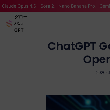
Claude Opus 4.6、Sora 2、Nano Banana Pro、Ge
グロー
バル
GPT
ChatGP
Op
2026-0