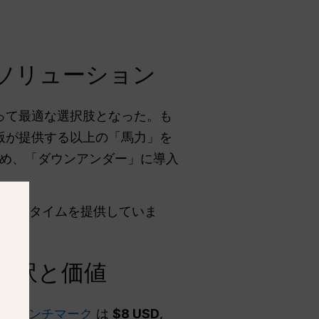
AIソリューション
って最適な選択肢となった。も
料版が提供する以上の「馬力」を
め、「ダウンアンダー」に導入
レスポンスタイムを提供していま
の内訳と価値
ル・ベンチマーク
は
$8 USD
,