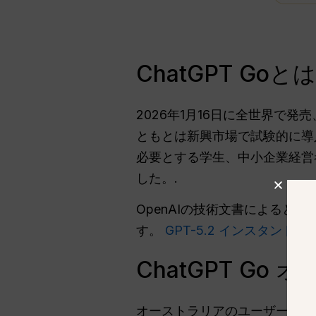
ChatGPT G
2026年1月16日に全世界で発売
ともとは新興市場で試験的に導
必要とする学生、中小企業経営
した。.
OpenAIの技術文書によると、
す。
GPT-5.2 インスタント
ア
ChatGPT G
オーストラリアのユーザーにと