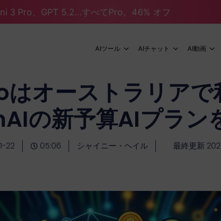
mini 3 Pro、GPT 5.2...すべてPro。46% オフ
AIツール
AIチャット
AI動画
T Goはオーストラリア
enAIの新予算AIプラン
1-22
05:06
シャイニー・ヘイル
最終更新 2026