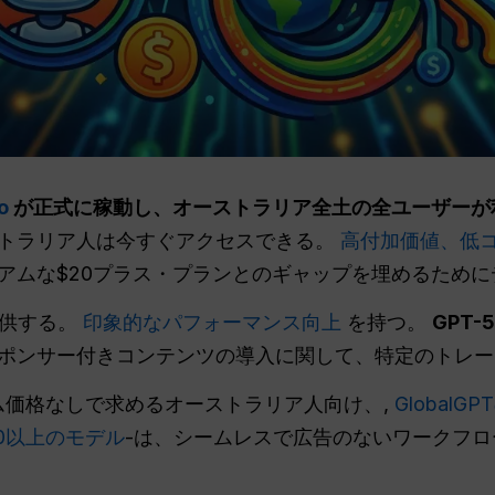
o
が正式に稼動し、オーストラリア全土の全ユーザーが
トラリア人は今すぐアクセスできる。
高付加価値、低
アムな$20プラス・プランとのギャップを埋めるために
提供する。
印象的なパフォーマンス向上
を持つ。
GPT-
ポンサー付きコンテンツの導入に関して、特定のトレー
アム価格なしで求めるオーストラリア人向け、,
Global
む100以上のモデル
-は、シームレスで広告のないワークフ