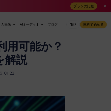
プランの比較
AI画像
AIオーディオ
ブログ
価格
無料で始める
で利用可能か？
を解説
-01-22