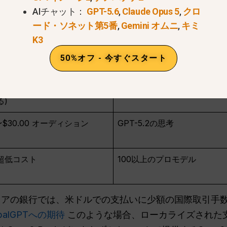
AIチャット：
GPT-5.6
,
Claude Opus 5
,
クロ
の消費者向けにチェックアウト体験を最適化した。.
ード・ソネット第5番
,
Gemini オムニ
,
キミ
定期購読価格ガイド
K3
50%オフ - 今すぐスタート
月額料金（推定）
主要モデル
~$13.00豪ドル (為替変動によ
GPT-5.2 インスタント
る)
~$30.00 オーディション
GPT-5.2の思考
超低コスト
100以上のプロモデル
アの銀行では、米ドルでの支払いに少額の国際取引手
obalGPTへの期待
このような場合、ローカライズされた