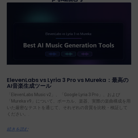
ElevenLabs vs Lyria 3 Pro vs Mureka：最高の
AI音楽生成ツール
「ElevenLabs Music v2」、「Google Lyria 3 Pro」、および
「Mureka v9」について、ボーカル、楽器、実際の楽曲構成を用
いた厳密なテストを通じて、それぞれの音質を比較・検証して
ください。.
続きを読む