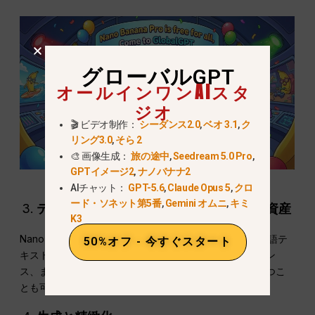
グローバルGPT
オールインワンAIスタ
ジオ
🎬 ビデオ制作：
シーダンス2.0
,
ベオ 3.1
,
ク
リング3.0
,
そら 2
🎨 画像生成：
旅の途中
,
Seedream 5.0 Pro
,
GPTイメージ2
,
ナノバナナ2
AIチャット：
GPT-5.6
,
Claude Opus 5
,
クロ
ード・ソネット第5番
,
Gemini オムニ
,
キミ
テキストを追加 + オプションのブランド資産
K3
Nano Banana Proは、画像上に直接英語、中国語、多言語テ
50%オフ - 今すぐスタート
キストをきれいに表示できます。ロゴ、カラーリファレン
ス、または過去のカバーをアップロードして統一感を保つこ
とも可能です。.