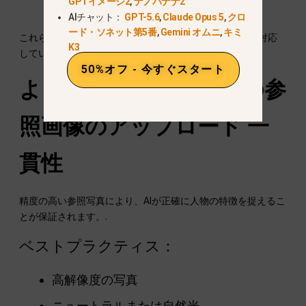
GPTイメージ2
,
ナノバナナ2
ト
— 写真並みの細部
AIチャット：
GPT-5.6
,
Claude Opus 5
,
クロ
ード・ソネット第5番
,
Gemini オムニ
,
キミ
これらのスタイルは、異なる創造的なニーズと対象層に対応
K3
しています。.
50%オフ - 今すぐスタート
より良い顔認識のための参
照画像のアップロード
一
貫性
精度の高い参照写真により、AIが正確に人物の特徴を捉えるこ
とが保証されます。.
ベストプラクティス：
高解像度の写真
ニュートラルまたは自然光