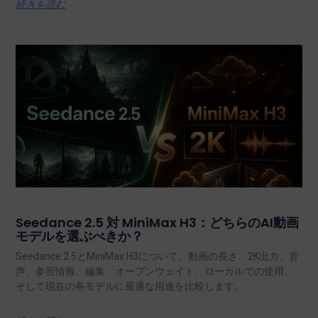
続きを読む
Seedance 2.5 対 MiniMax H3：どちらのAI動画
モデルを選ぶべきか？
Seedance 2.5とMiniMax H3について、動画の長さ、2K出力、音
声、参照情報、編集、オープンウェイト、ローカルでの使用、
そして現在の各モデルに最適な用途を比較します。.