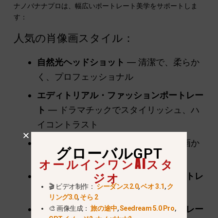
ナノバナナプロは、幅広いポートレート美学をサポートしま
す：
人気の肖像画スタイル：
自然光ヘッドショット
— 清潔で、柔らか
く、プロフェッショナル
エディトリアル・ファッションポートレー
ト
— ドラマチックでスタイリッシュ、ハ
イコントラスト
映画的な肖像画
— ムードのある、映画か
グローバルGPT
らインスピレーションを得た
オールインワンAIスタ
ジオ
ファンタジーまたはキャラクターポートレ
🎬 ビデオ制作：
シーダンス2.0
,
ベオ 3.1
,
ク
ート
— 様式化された見た目
リング3.0
,
そら 2
超リアルなデジタルヒューマンポートレー
🎨 画像生成：
旅の途中
,
Seedream 5.0 Pro
,