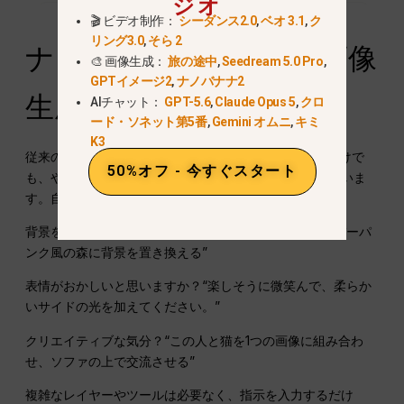
ジオ
🎬 ビデオ制作：
シーダンス2.0
,
ベオ 3.1
,
ク
リング3.0
,
そら 2
ナノバナナと従来のAI画像
🎨 画像生成：
旅の途中
,
Seedream 5.0 Pro
,
GPTイメージ2
,
ナノバナナ2
生成の違い
AIチャット：
GPT-5.6
,
Claude Opus 5
,
クロ
ード・ソネット第5番
,
Gemini オムニ
,
キミ
K3
従来のAI画像生成では、小さなディテールを変更するだけで
50%オフ - 今すぐスタート
も、やり直しになることが多かった。ナノ・バナナは違いま
す。自然言語編集のために設計されています。.
背景を変えたいですか？こう入力してください：“サイバーパ
ンク風の森に背景を置き換える”
表情がおかしいと思いますか？“楽しそうに微笑んで、柔らか
いサイドの光を加えてください。”
クリエイティブな気分？“この人と猫を1つの画像に組み合わ
せ、ソファの上で交流させる”
複雑なレイヤーやツールは必要なく、指示を入力するだけ