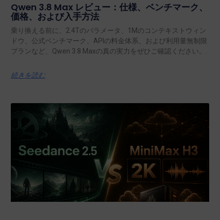
Qwen 3.8 Max レビュー：仕様、ベンチマーク、
価格、および入手方法
乗り換える前に、2.4Tのパラメータ、1Mのコンテキストウィン
ドウ、公式ベンチマーク、APIの料金体系、および利用量無制限
プランなど、Qwen 3.8 Maxの真の実力をぜひご確認ください。.
続きを読む