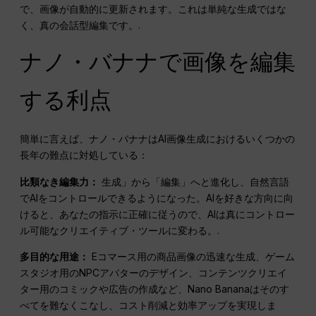
で、画像が自動的に更新されます。これは単純な生成ではな
く、真の会話型編集です。.
ナノ・バナナで画像を編集
する利点
簡単に言えば、ナノ・バナナはAI画像生成におけるいくつかの
長年の難点に対処している：
比類なき編集力：
生成」から「編集」へと進化し、自然言語
でAIをコントロールできるようになった。AIを好きな方向に向
けると、あなたの指示に正確に従うので、AIは真にコントロー
ル可能なクリエイティブ・ツールに変わる。.
多目的な用途：
Eコマース用の商品画像の迅速な生成、ゲーム
スタジオ用のNPCアバターのデザイン、コンテンツクリエイ
ター用のコミックや広告の作成など、Nano Bananaはそのす
べてを難なくこなし、コスト削減と効率アップを実現しま