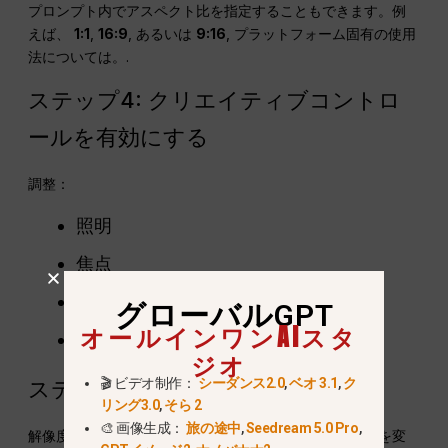
プロンプト内でアスペクト比を指定することもできます。例
えば、
1:1
,
16:9
, あるいは
9:16
, プラットフォーム固有の使用
法については。.
ステップ4: クリエイティブコントロ
ールを有効にする
調整：
照明
焦点
スタイル転送
グローバルGPT
オールインワンAIスタ
カラーグレーディング
ジオ
🎬 ビデオ制作：
シーダンス2.0
,
ベオ 3.1
,
ク
ステップ5：生成と精緻化
リング3.0
,
そら 2
🎨 画像生成：
旅の途中
,
Seedream 5.0 Pro
,
解像度を維持しながら、編集ツールを使用してテキストを変