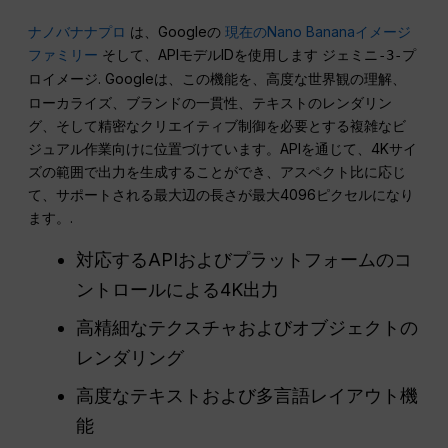
ナノバナナプロ
は、Googleの
現在のNano Bananaイメージ
ファミリー
そして、APIモデルIDを使用します
ジェミニ-3-プ
. Googleは、この機能を、高度な世界観の理解、
ロイメージ
ローカライズ、ブランドの一貫性、テキストのレンダリン
グ、そして精密なクリエイティブ制御を必要とする複雑なビ
ジュアル作業向けに位置づけています。APIを通じて、4Kサイ
ズの範囲で出力を生成することができ、アスペクト比に応じ
て、サポートされる最大辺の長さが最大4096ピクセルになり
ます。.
対応するAPIおよびプラットフォームのコ
ントロールによる4K出力
高精細なテクスチャおよびオブジェクトの
レンダリング
高度なテキストおよび多言語レイアウト機
能