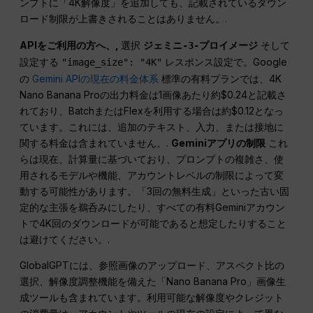
ンプトに「4K解像度」を追加しても、記載されているダウン
ロード制限が上書きされることはありません。.
APIをご利用の方へ、,
選択
そして
ジェミニ-3-プロイメージ
設定する
レスポンス設定で。Google
"image_size": "4K"
の
Gemini APIの現在の料金体系
標準の有料プランでは、4K
Nano Banana Proの出力料金は1画像あたり約$0.24と記載さ
れており、BatchまたはFlexを利用する場合は約$0.12となっ
ています。これには、追加のテキスト、入力、または接地に
関する料金は含まれていません。.
Geminiアプリの制限
これ
らは現在、計算量に基づいており、プロンプトの複雑さ、使
用されるモデルや機能、アカウントレベルの制限によって変
動する可能性があります。「3回の無料生成」といった古い固
定的な主張を鵜呑みにしたり、すべての有料Geminiアカウン
トで4K回のダウンロードが可能であると想定したりすること
は避けてください。.
GlobalGPTには、参照画像のアップロード、アスペクト比の
選択、解像度調整機能を備えた「Nano Banana Pro」画像生
成ツールも含まれています。利用可能な解像度やクレジット