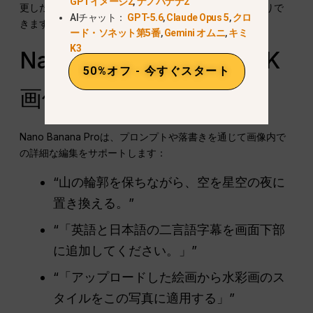
GPTイメージ2
,
ナノバナナ2
更したり、オブジェクトを置換したり、背景を強化したりで
AIチャット：
GPT-5.6
,
Claude Opus 5
,
クロ
きます。.
ード・ソネット第5番
,
Gemini オムニ
,
キミ
K3
Nano Banana Proでの4K
50%オフ - 今すぐスタート
画像編集
Nano Banana Proは、プロンプトや落書きを通じて画像内で
の詳細な編集をサポートします：
“山の輪郭を保ちながら、空を星空の夜に
置き換える。”
“「英語と日本語の二言語字幕を画面下部
に追加してください。」”
“「アップロードした絵画から水彩画のス
タイルをこの写真に適用する」”