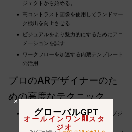
ジェクトから始める。
高コントラスト画像を使用してランドマー
ク検出を向上させる
ビジュアルをより魅力的にするためにアニ
メーションを試す
ワークフローを加速する内蔵テンプレート
の活用
プロのARデザイナーのた
めの高度なテクニック
グローバルGPT
複雑なARシーンのために複数の3Dオブジ
オールインワンAIスタ
ェクトを重ねる
ジオ
🎬 ビデオ制作：
シーダンス2.0
,
ベオ 3.1
,
ク