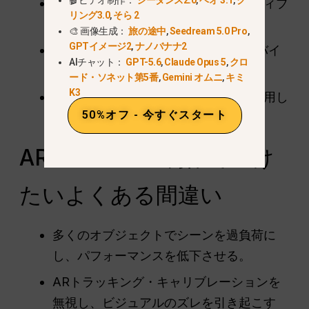
ボタンやトリガーなどのインタラクティブ
リング3.0
,
そら 2
要素を追加する
🎨 画像生成：
旅の途中
,
Seedream 5.0 Pro
,
GPTイメージ2
,
ナノバナナ2
品質を損なうことなくARシーンをモバイ
AIチャット：
GPT-5.6
,
Claude Opus 5
,
クロ
ルパフォーマンスに最適化する
ード・ソネット第5番
,
Gemini オムニ
,
キミ
K3
カスタムシェーダーとテクスチャを使用し
50%オフ - 今すぐスタート
て、超リアルなエフェクトを実現
ARビジュアル制作で避け
たいよくある間違い
多くのオブジェクトでシーンを過負荷に
し、パフォーマンスを低下させる。
ARトラッキング・キャリブレーションを
無視し、ビジュアルのズレを引き起こす