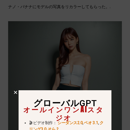
ナノ・バナナにモデルの写真をリカラーしてもらった。.
グローバルGPT
オールインワンAIスタ
ジオ
🎬 ビデオ制作：
シーダンス2.0
,
ベオ 3.1
,
ク
リング3.0
,
そら 2