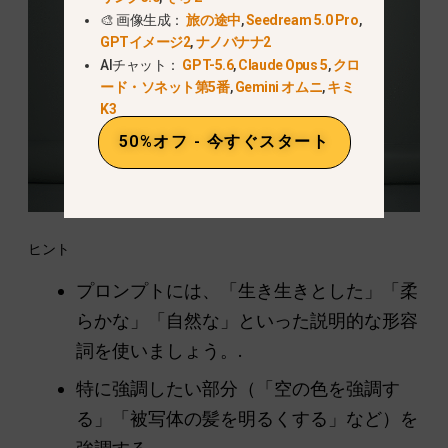
🎨 画像生成：
旅の途中
,
Seedream 5.0 Pro
,
GPTイメージ2
,
ナノバナナ2
AIチャット：
GPT-5.6
,
Claude Opus 5
,
クロ
ード・ソネット第5番
,
Gemini オムニ
,
キミ
K3
50%オフ - 今すぐスタート
ヒント
プロンプトには、「生き生きとした」「柔
らかな」「自然な」といった説明的な形容
詞を使いましょう。.
特に強調したい部分（「空の色を強調す
る」「被写体の髪を明るくする」など）を