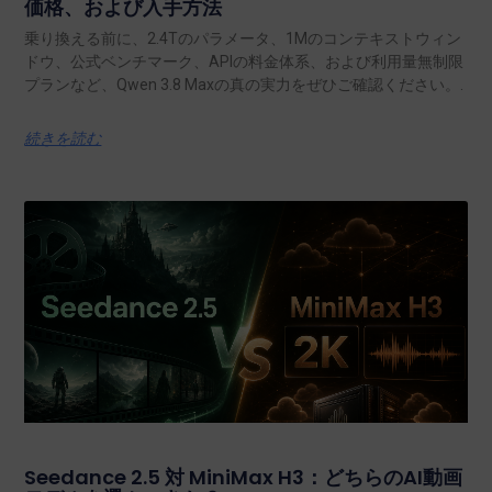
価格、および入手方法
乗り換える前に、2.4Tのパラメータ、1Mのコンテキストウィン
ドウ、公式ベンチマーク、APIの料金体系、および利用量無制限
プランなど、Qwen 3.8 Maxの真の実力をぜひご確認ください。.
続きを読む
Seedance 2.5 対 MiniMax H3：どちらのAI動画