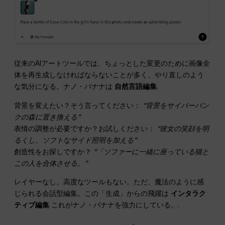
従来のAIアートツールでは、ちょっとした変更のために画像全
体を再生成しなければならないことが多く、やり直しのよう
な気分になる。ナノ・バナナは
自然言語編集
.
背景を変えたい？そう言ってください：
“背景をサイバーパン
クの森に置き換える”
表情の調整が必要ですか？お試しください：
“彼女の笑顔を明
るくし、ソフトなサイド照明を加える”
創造性をお探しですか？
“「ソファーに一緒に座っている猫と
この人を合体させる。”
レイヤーなし。高度なツールもない。ただ、魔法のように感
じられる会話型編集。この「生成」からの飛躍は
インタラク
ティブ編集
これがナノ・バナナを強力にしている。.