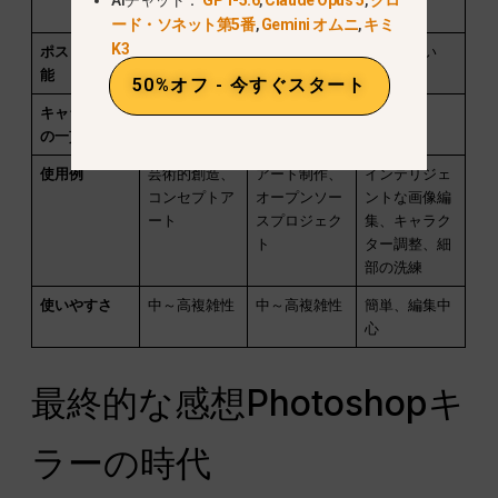
AIチャット：
GPT-5.6
,
Claude Opus 5
,
クロ
ル
ード・ソネット第5番
,
Gemini オムニ
,
キミ
K3
ポスト編集機
リミテッド
リミテッド
素晴らしい
能
50%オフ - 今すぐスタート
キャラクター
弱い
弱い
強い
の一貫性
使用例
芸術的創造、
アート制作、
インテリジェ
コンセプトア
オープンソー
ントな画像編
ート
スプロジェク
集、キャラク
ト
ター調整、細
部の洗練
使いやすさ
中～高複雑性
中～高複雑性
簡単、編集中
心
最終的な感想Photoshopキ
ラーの時代