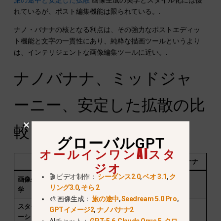
れているが、ポスト編集機能は限られている。.
ナノ・バナナの核となる利点は、その強力なポストエディッ
ト機能と文字の一貫性にあり、純粋な描画ツールというより
は、インテリジェントな画像編集ツールに近い。.
ナノバナナ、ミッドジャ
ーニー、安定した拡散の比
較
グローバルGPT
オールインワンAIスタ
特徴
旅の途中
安定した拡散
ナノバナナ
ジオ
🎬 ビデオ制作：
シーダンス2.0
,
ベオ 3.1
,
ク
画像生成の美
とても強い
強い
平均
リング3.0
,
そら 2
学
🎨 画像生成：
旅の途中
,
Seedream 5.0 Pro
,
スタイライゼ
スタイルが高
コントロール
平均
GPTイメージ2
,
ナノバナナ2
ーション能力
い
可能なスタイ