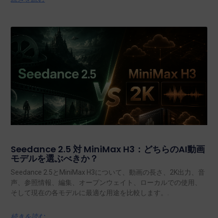
Seedance 2.5 対 MiniMax H3：どちらのAI動画
モデルを選ぶべきか？
Seedance 2.5とMiniMax H3について、動画の長さ、2K出力、音
声、参照情報、編集、オープンウェイト、ローカルでの使用、
そして現在の各モデルに最適な用途を比較します。.
続きを読む