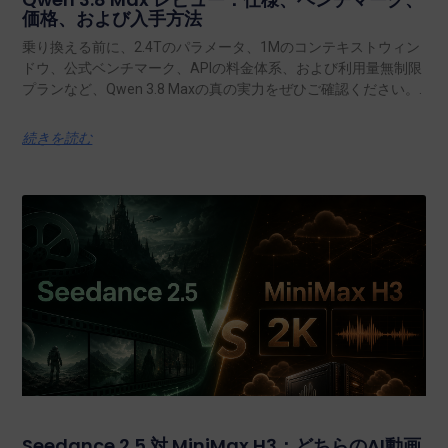
価格、および入手方法
乗り換える前に、2.4Tのパラメータ、1Mのコンテキストウィン
ドウ、公式ベンチマーク、APIの料金体系、および利用量無制限
プランなど、Qwen 3.8 Maxの真の実力をぜひご確認ください。.
続きを読む
Seedance 2.5 対 MiniMax H3：どちらのAI動画