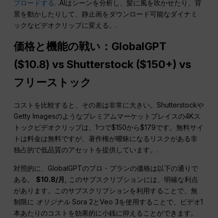
プロードする
. .AIはシーンを分析し、髪に風を吹かせたり、背
景を動かしたりして、静止画をダウンロード可能なダイナミ
ックなビデオクリップに変える。.
価格と機能の戦い：GlobalGPT
($10.8) vs Shutterstock ($150+) vs
フリーストック
コストを比較すると、その差は非常に大きい。Shutterstockや
Getty Imagesのようなプレミアムマーケットプレイスの4Kス
トックビデオクリップは、1つで$150から$179です。無料サイ
トは料金は無料ですが、著作権が曖昧になるリスクがある非
独占的で低品質のアセットを提供しています。.
対照的に、GlobalGPTのプロ・プランの価格は以下の通りで
ある。
$10.8/月
, このサブスクリプションには、明確な利点
があります。このサブスクリプションを利用することで、無
制限に
オリジナル
Sora 2とVeo 3を使用することで、ビデオ1
本あたりのコストを効果的に小銭に抑えることができます。