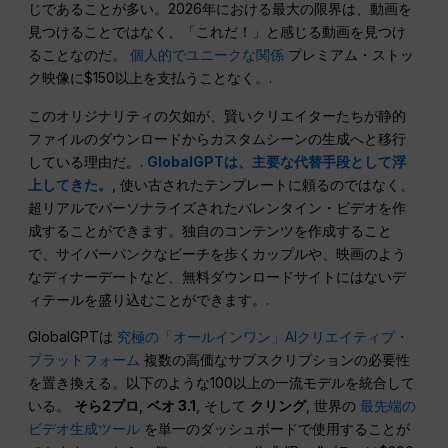
じであることが多い。2026年における最大の限界は、動画を
見つけることではなく、「これだ！」と感じる動画を見つけ
ることなのだ。
個人的でユニークな関係
プレミアム・ストッ
ク映像に$150以上を支払うことなく。.
このオリジナリティの欠如が、賢いクリエイターたちが静的
ファイルのダウンロードからカスタムシーンの生成へと移行
している理由だ。.
GlobalGPTは、主要な代替手段として浮
上してきた。
, 使い古されたテンプレートに頼るのではなく、
超リアルでパーソナライズされたバレンタイン・ビデオを作
成することができます。独自のコンテンツを作成すること
で、サイバーパンクなビーチを歩くカップルや、映画のよう
なディナーデートなど、無料ダウンロードサイトにはないデ
ィテールを盛り込むことができます。.
GlobalGPTは
究極の「オールインワン」AIクリエイティブ・
プラットフォーム
複数の高価なサブスクリプションの必要性
を置き換える。以下のような100以上の一流モデルを統合して
いる。
そら2プロ
,
ベオ 3.1
, そして
クリング
, 世界の
最先端の
ビデオ生成ツール
を単一のダッシュボードで使用することが