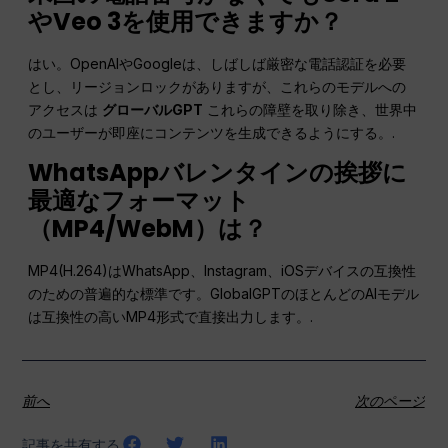
やVeo 3を使用できますか？
はい。OpenAIやGoogleは、しばしば厳密な電話認証を必要
とし、リージョンロックがありますが、これらのモデルへの
アクセスは
グローバルGPT
これらの障壁を取り除き、世界中
のユーザーが即座にコンテンツを生成できるようにする。.
WhatsAppバレンタインの挨拶に
最適なフォーマット
（MP4/WebM）は？
MP4(H.264)はWhatsApp、Instagram、iOSデバイスの互換性
のための普遍的な標準です。GlobalGPTのほとんどのAIモデル
は互換性の高いMP4形式で直接出力します。.
前へ
次のページ
記事を共有する