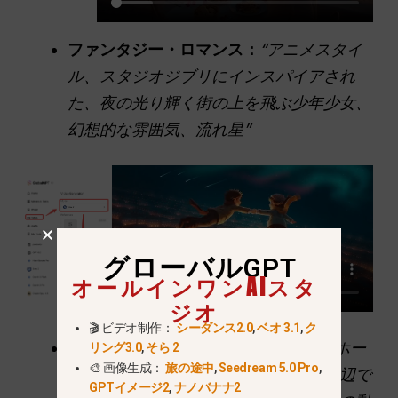
ファンタジー・ロマンス：
“アニメスタイ
ル、スタジオジブリにインスパイアされ
た、夜の光り輝く街の上を飛ぶ少年少女、
幻想的な雰囲気、流れ星”
グローバルGPT
オールインワンAIスタ
ジオ
🎬 ビデオ制作：
シーダンス2.0
,
ベオ 3.1
,
ク
ノスタルジックな映画：
“1990年代のホー
リング3.0
,
そら 2
🎨 画像生成：
旅の途中
,
Seedream 5.0 Pro
,
ムビデオ映像、ざらざらした質感、浜辺で
GPTイメージ2
,
ナノバナナ2