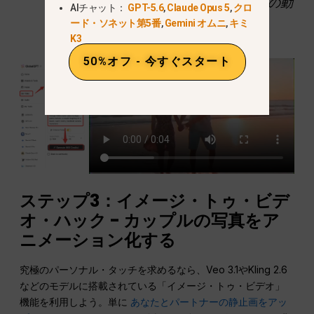
笑うカップル、暖色系、手持ちカメラの動
AIチャット：
GPT-5.6
,
Claude Opus 5
,
クロ
き”
ード・ソネット第5番
,
Gemini オムニ
,
キミ
K3
50%オフ - 今すぐスタート
ステップ3：イメージ・トゥ・ビデ
オ・ハック - カップルの写真をア
ニメーション化する
究極のパーソナル・タッチを求めるなら、Veo 3.1やKling 2.6
などのモデルに搭載されている「イメージ・トゥ・ビデオ」
機能を利用しよう。単に
あなたとパートナーの静止画をアッ