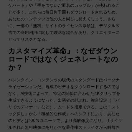
ケハート」や「手をつないだ匿名のカップル」が使われるこ
とが多く、これらは毎日何千回もダウンロードされるため、
あなたのコンテンツは他の人と同じに見えてしまう。さら
に、一部の「無料」サイトのライセンス条項は、デジタル広
告での商用利用に関して曖昧な場合があり、クリエイターに
とってリスクとなる。.
カスタマイズ革命」：なぜダウン
ロードではなくジェネレートなの
か？
バレンタイン・コンテンツの現代のスタンダードはパーソナ
ライゼーションだ。既成のビデオをダウンロードするのでは
なく、AI技術によって、特定の関係に合わせた4Kクリップを
生成できるようになった。出演者の顔ぶれ、舞台設定（「パ
リでのディナー」など）、ムードを指定できる。この「スト
ック探し」から「積極的な作成」へのシフトにより、あなた
のビデオは100%ユニークで、より高解像度になり、リサイク
ルされた無料映像にありがちな著作権ストライクから解放さ