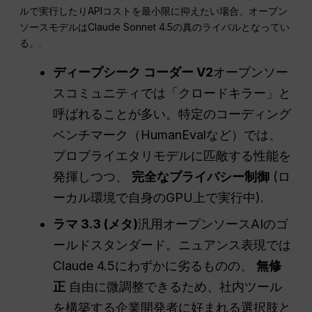
ルで実行したりAPIコストを最小限に抑えたい場合、オープン
ソースモデルはClaude Sonnet 4.5の真のライバルとなってい
る。.
ディープシーク
コーダー
V2
オープンソー
スコミュニティでは「クロードキラー」と
呼ばれることが多い。特定のコーディング
ベンチマーク（HumanEvalなど）では、
プロプライエタリモデルに匹敵する性能を
発揮しつつ、
完全なプライバシー制御
(ロ
ーカル環境で自身のGPU上で実行中).
ラマ 3.3 (
メタ
)
汎用オープンソースAIのゴ
ールドスタンダード。ニュアンス表現では
Claude 4.5にわずかに劣るものの、
無修
正
自由に微調整できるため、社内ツール
を構築する企業開発者に好まれる選択肢と