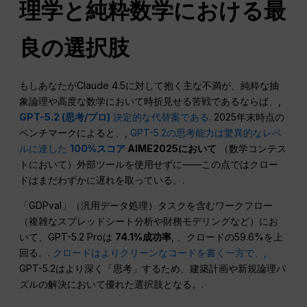
理学と純粋数学における最
良の選択肢
もしあなたがClaude 4.5に対して抱く主な不満が、純粋な抽
象論理や高度な数学において時折見せる苦戦であるならば、,
GPT-5.2 (思考/プロ)
決定的な代替案である
. 2025年末時点の
ベンチマークによると、,
GPT-5.2の思考能力は驚異的なレベ
ルに達した
100%スコア
AIME2025において
（数学コンテス
トにおいて）外部ツールを使用せずに——この点ではクロー
ドはまだわずかに遅れを取っている。.
「GDPval」（汎用データ処理）タスクを含むワークフロー
（複雑なスプレッドシート分析や財務モデリングなど）にお
いて、GPT-5.2 Proは
74.1%成功率
, 、クロードの59.6%を上
回る。.
クロードはよりクリーンなコードを書く一方で、,
GPT-5.2はより深く「思考」するため、建築計画や新規論理パ
ズルの解決において優れた選択肢となる。.