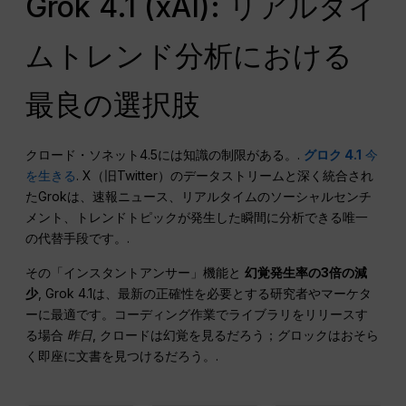
Grok 4.1 (xAI): リアルタイ
ムトレンド分析における
最良の選択肢
クロード・ソネット4.5には知識の制限がある。.
グロク 4.1
今
を生きる
. X（旧Twitter）のデータストリームと深く統合され
たGrokは、速報ニュース、リアルタイムのソーシャルセンチ
メント、トレンドトピックが発生した瞬間に分析できる唯一
の代替手段です。.
その「インスタントアンサー」機能と
幻覚発生率の3倍の減
少
, Grok 4.1は、最新の正確性を必要とする研究者やマーケタ
ーに最適です。コーディング作業でライブラリをリリースす
る場合
昨日
, クロードは幻覚を見るだろう；グロックはおそら
く即座に文書を見つけるだろう。.