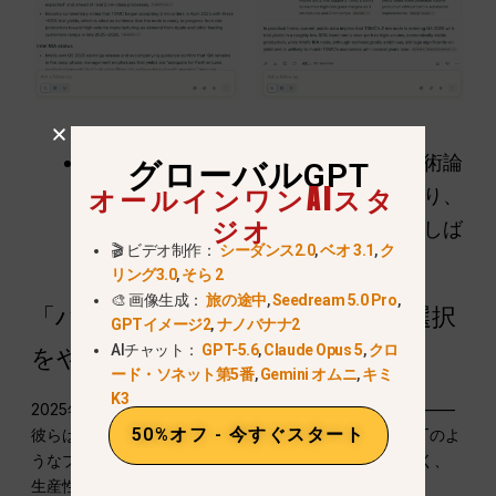
「アカデミック」な優位性
ソナーは学術論
グローバルGPT
オールインワンAIスタ
文や法律文書を解析するのに優れており、
ジオ
クロードのような創造的モデルがしばしば
🎬 ビデオ制作：
シーダンス2.0
,
ベオ 3.1
,
ク
取る「創造的な自由」を伴わない。.
リング3.0
,
そら 2
🎨 画像生成：
旅の途中
,
Seedream 5.0 Pro
,
「ハイブリッドワークフロー」：選択
GPTイメージ2
,
ナノバナナ2
AIチャット：
GPT-5.6
,
Claude Opus 5
,
クロ
をやめ、組み合わせを始める方法
ード・ソネット第5番
,
Gemini オムニ
,
キミ
K3
2025年、最も賢いユーザーは一つのモデルに固執しない——
50%オフ - 今すぐスタート
彼らは構築する
“「モデルチェーン」”
ここでGlobalGPTのよ
うなプラットフォームは、単なるチャットボットではなく、
生産性の増幅器となるのです。.