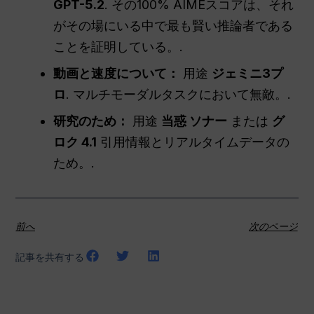
GPT-5.2
. その100% AIMEスコアは、それ
がその場にいる中で最も賢い推論者である
ことを証明している。.
動画と速度について：
用途
ジェミニ3プ
ロ
. マルチモーダルタスクにおいて無敵。.
研究のため：
用途
当惑
ソナー
または
グ
ロク 4.1
引用情報とリアルタイムデータの
ため。.
前へ
次のページ
記事を共有する