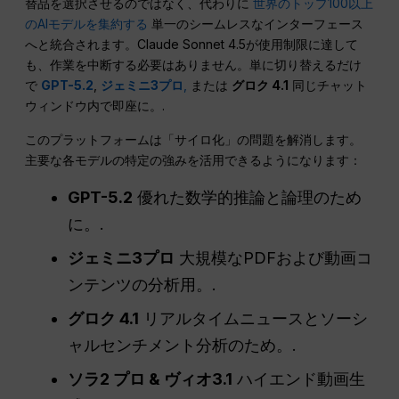
替品を選択させるのではなく、代わりに
世界のトップ100以上
のAIモデルを集約する
単一のシームレスなインターフェース
へと統合されます。Claude Sonnet 4.5が使用制限に達して
も、作業を中断する必要はありません。単に切り替えるだけ
で
GPT-5.2
,
ジェミニ3プロ
,
または
グロク 4.1
同じチャット
ウィンドウ内で即座に。.
このプラットフォームは「サイロ化」の問題を解消します。
主要な各モデルの特定の強みを活用できるようになります：
GPT-5.2
優れた数学的推論と論理のため
に。.
ジェミニ3プロ
大規模なPDFおよび動画コ
ンテンツの分析用。.
グロク 4.1
リアルタイムニュースとソーシ
ャルセンチメント分析のため。.
ソラ2 プロ & ヴィオ3.1
ハイエンド動画生