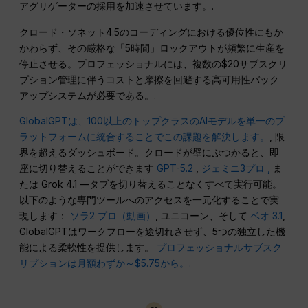
アグリゲーターの採用を加速させています。.
クロード・ソネット4.5のコーディングにおける優位性にもか
かわらず、その厳格な「5時間」ロックアウトが頻繁に生産を
停止させる。プロフェッショナルには、複数の$20サブスクリ
プション管理に伴うコストと摩擦を回避する高可用性バック
アップシステムが必要である。.
GlobalGPTは、100以上のトップクラスのAIモデルを単一のプ
ラットフォームに統合することでこの課題を解決します。
, 限
界を超えるダッシュボード。クロードが壁にぶつかると、即
座に切り替えることができます
GPT-5.2
,
ジェミニ3プロ ,
ま
たは Grok 4.1 —タブを切り替えることなくすべて実行可能。
以下のような専門ツールへのアクセスを一元化することで実
現します：
ソラ2 プロ（動画）
, ユニコーン、そして
ベオ 3.1
,
GlobalGPTはワークフローを途切れさせず、5つの独立した機
能による柔軟性を提供します。
プロフェッショナルサブスク
リプションは月額わずか～$5.75から。.