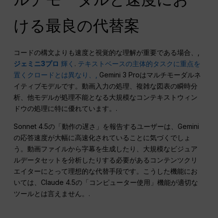
ける最良の代替案
コードの構文よりも速度と視覚的な理解が重要である場合、,
ジェミニ3プロ
輝く
.
テキストベースの主体的タスクに重点を
置くクロードとは異なり、,
Gemini 3 Proはマルチモーダルネ
イティブモデルです。動画入力の処理、複雑な図表の瞬時分
析、他モデルが処理不能となる大規模なコンテキストウィン
ドウの処理に特に優れています。.
Sonnet 4.5の「動作の遅さ」を報告するユーザーは、Gemini
の応答速度が大幅に高速化されていることに気づくでしょ
う。動画ファイルから字幕を生成したり、大規模なビジュア
ルデータセットを分析したりする必要があるコンテンツクリ
エイターにとって理想的な代替手段です。こうした機能にお
いては、Claude 4.5の「コンピューター使用」機能が適切な
ツールとは言えません。.