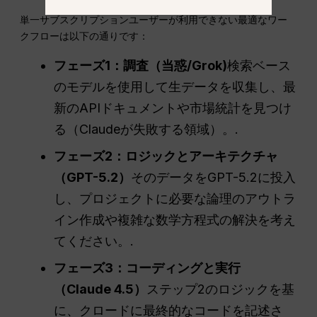
単一サブスクリプションユーザーが利用できない最適なワー
クフローは以下の通りです：
フェーズ1：調査（
当惑
/Grok)
検索ベース
のモデルを使用して生データを収集し、最
新のAPIドキュメントや市場統計を見つけ
る（Claudeが失敗する領域）。.
フェーズ2：ロジックとアーキテクチャ
（GPT-5.2）
そのデータをGPT-5.2に投入
し、プロジェクトに必要な論理のアウトラ
イン作成や複雑な数学方程式の解決を考え
てください。.
フェーズ3：コーディングと実行
（Claude 4.5）
ステップ2のロジックを基
に、クロードに最終的なコードを記述さ