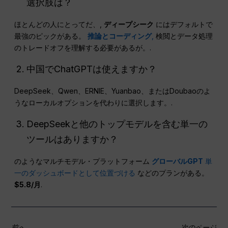
選択肢は？
ほとんどの人にとってだ、,
ディープシーク
にはデフォルトで
最強のピックがある。
推論とコーディング
,
検閲とデータ処理
のトレードオフを理解する必要があるが。.
中国でChatGPTは使えますか？
DeepSeek、Qwen、ERNIE、Yuanbao、またはDoubaoのよ
うなローカルオプションを代わりに選択します。.
DeepSeekと他のトップモデルを含む単一の
ツールはありますか？
のようなマルチモデル・プラットフォーム
グローバルGPT
単
一のダッシュボードとして位置づける
などのプランがある。
$5.8/月
.
前へ
次のページ