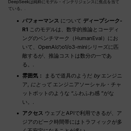
DeepSeekは純粋にモデル・インテリジェンスに焦点を当て
ている。.
パフォーマンス
について
ディープシーク-
R1
このモデルは、数学的推論とコーディ
ングのベンチマーク（HumanEval）にお
いて、OpenAIのo1/o3-miniシリーズに匹
敵するが、推論コストは数分の一であ
る。.
雰囲気：
まるで道具のようだ
by
エンジニ
ア,
にとって
エンジニアソーシャル・チャ
ットボットのような “ふわふわ感 ”がな
い。.
アクセス
ウェブとAPIで利用できるが、ア
ジアのピーク時間帯にはトラフィックが多
く不安定になることが多い。.