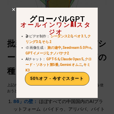
グローバルGPT
オールインワンAIスタ
ジオ
🎬 ビデオ制作：
シーダンス2.0
,
ベオ 3.1
,
ク
批判的な比較：プライバシ
リング3.0
,
そら 2
🎨 画像生成：
旅の途中
,
Seedream 5.0 Pro
,
GPTイメージ2
,
ナノバナナ2
ーと「アクセス」の頭痛の
AIチャット：
GPT-5.6
,
Claude Opus 5
,
クロ
ード・ソネット第5番
,
Gemini オムニ
,
キミ
種
K3
50%オフ - 今すぐスタート
上記のモデルは強力だが、Redditのユーザーは、それらを使
おうとする際に2つの大きな問題点を挙げることが多い：
86」の壁：
ほぼすべての中国国内のAIプラ
ットフォーム（バイドゥ、アリババ、バイト