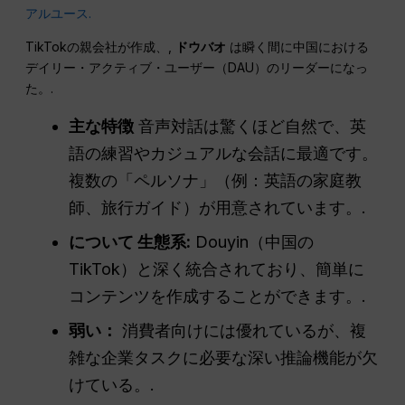
アルユース.
TikTokの親会社が作成、,
ドウバオ
は瞬く間に中国における
デイリー・アクティブ・ユーザー（DAU）のリーダーになっ
た。.
主な特徴
音声対話は驚くほど自然で、英
語の練習やカジュアルな会話に最適です。
複数の「ペルソナ」（例：英語の家庭教
師、旅行ガイド）が用意されています。.
について
生態系
:
Douyin（中国の
TikTok）と深く統合されており、簡単に
コンテンツを作成することができます。.
弱い：
消費者向けには優れているが、複
雑な企業タスクに必要な深い推論機能が欠
けている。.