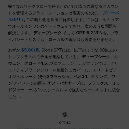
完全なAIワークフローを得るためだけに5つの異なるアカウン
トを管理するフラストレーションは現実のものだ。.
グローバ
ルGPT
はこの断片化を即座に解決します。これは、セキュア
でオールインワンのゲートウェイであり、次のような問題を
解決します。
ディープシーク
そして
GPT-5.2
VPNも、プラ
イバシー・リスクも、ローカルの電話IDも必要ありません。.
わずか
$5.80/月
, GlobalGPTには、以下のような100以上の
トップクラスのモデルが集結している。
ディープシーク、ク
ウェン、クロード4.5
. .プロフェッショナルプランでは、クリ
エイティブワークフローを包括的にカバーし、エリートビデ
オジェネレータ (
そら2フラッシュ、ベオ3.1、クリング、ワ
ン
)とイメージの巨人(
ナノ・バナナ・プロ、フラックス、ミッ
ドジャーニー
)を1つのシームレスで強力なツールキットに統合
した。.