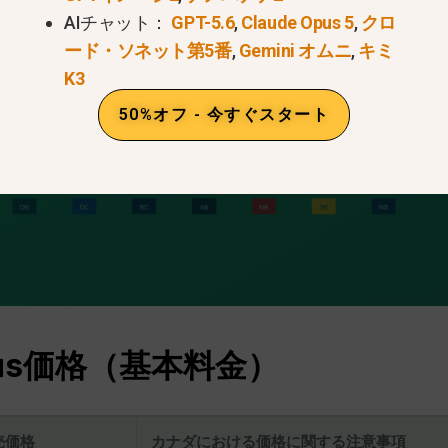
AIチャット：
GPT-5.6
,
Claude Opus 5
,
クロ
ード・ソネット第5番
,
Gemini オムニ
,
キミ
K3
50%オフ - 今すぐスタート
Plus価格（基本料金）
売価格
カナダにおける価格に関する注意事項