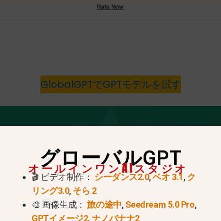
GlobalGPTでGPTモデルを試す
グローバルGPT
オールインワンAIスタジオ
🎬 ビデオ制作：
シーダンス2.0
,
ベオ 3.1
,
ク
リング3.0
,
そら 2
🎨 画像生成：
旅の途中
,
Seedream 5.0 Pro
,
GPTイメージ2
,
ナノバナナ2