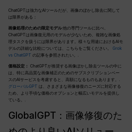
ChatGPTは強力なAIツールだが、画像のぼかし除去に関して
は限界がある：
画像処理のための限定モデル
:他の専門ツールに比べ、
ChatGPTは画像復元用のモデルが少ないため、複雑な画像処
理タスクを扱うには限界があります。様々な用途におけるAIモ
デルの詳細な比較については、こちらをご覧ください。
Grok
vs ChatGPT
の記事を参照されたい。.
価格設定：
ChatGPTが推奨する画像ぼかし除去ツールの中に
は、特に高品質な画像補正のためのサブスクリプションベー
スのAIサービスを考慮すると、高額になるものもあります。.
グローバルGPT
は、さまざまな画像修復のニーズに対応する
ため、より手頃な価格のオプションと幅広いモデルを提供し
ている。.
GlobalGPT：画像修復のた
めのより良いAIソリュー