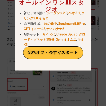
オールインワンAIスタ
ジオ
🎬 ビデオ制作：
シーダンス2.0
,
ベオ 3.1
,
ク
リング3.0
,
そら 2
🎨 画像生成：
旅の途中
,
Seedream 5.0 Pro
,
GPTイメージ2
,
ナノバナナ2
AIチャット：
GPT-5.6
,
Claude Opus 5
,
クロ
また、次のこともできる。
変更モデル
オリジナル・モデルが
ード・ソネット第5番
,
Gemini オムニ
,
キミ
不要なら.
K3
50%オフ - 今すぐスタート