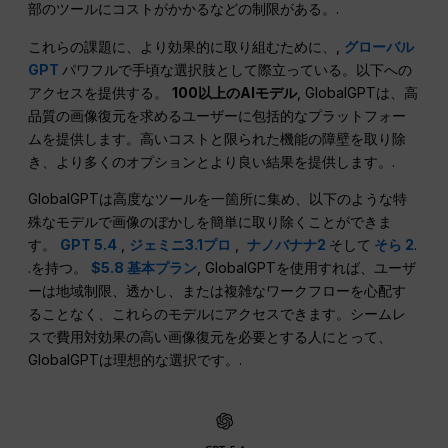
部のツールにコストがかかるなどの制限がある。.
これらの課題に、より効果的に取り組むために、,
グローバル
GPT
パワフルで手頃な選択肢として際立っている。以下への
アクセスを提供する。
100以上のAIモデル
, GlobalGPTは、高
品質の画像復元を求めるユーザーに包括的なプラットフォー
ムを提供します。高いコストと限られた機能の障壁を取り除
き、より多くのオプションとより良い結果を提供します。.
GlobalGPTは高度なツールを一箇所に集め、以下のような特
殊なモデルで画像のぼかしを簡単に取り除くことができま
す。
GPT 5.4
,
ジェミニ3.1プロ
,
ナノバナナ2
そして
そら 2
.
.を持つ。
$5.8 基本プラン
, GlobalGPTを使用すれば、ユーザ
ーは地域制限、透かし、または複雑なワークフローを心配す
ることなく、これらのモデルにアクセスできます。シームレ
スで費用対効果の高い画像復元を必要とする人にとって、
GlobalGPTは理想的な選択です。.