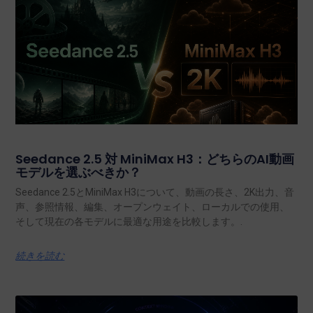
Seedance 2.5 対 MiniMax H3：どちらのAI動画
モデルを選ぶべきか？
Seedance 2.5とMiniMax H3について、動画の長さ、2K出力、音
声、参照情報、編集、オープンウェイト、ローカルでの使用、
そして現在の各モデルに最適な用途を比較します。.
続きを読む