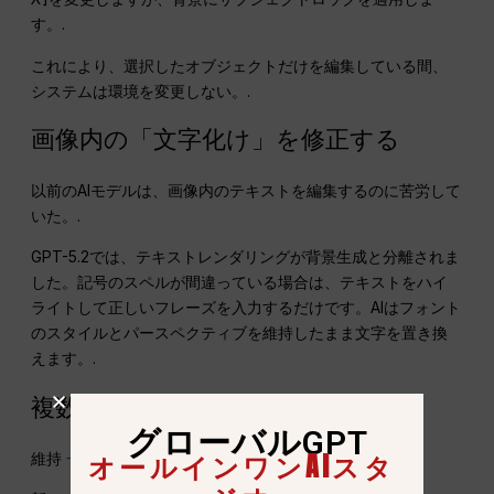
す。.
これにより、選択したオブジェクトだけを編集している間、
システムは環境を変更しない。.
画像内の「文字化け」を修正する
以前のAIモデルは、画像内のテキストを編集するのに苦労して
いた。.
GPT-5.2では、テキストレンダリングが背景生成と分離されま
した。記号のスペルが間違っている場合は、テキストをハイ
ライトして正しいフレーズを入力するだけです。AIはフォント
のスタイルとパースペクティブを維持したまま文字を置き換
えます。.
複数の編集にまたがる顔の保存
グローバルGPT
オールインワンAIスタ
維持
一貫した顔の同一性
以前は難しかった。.