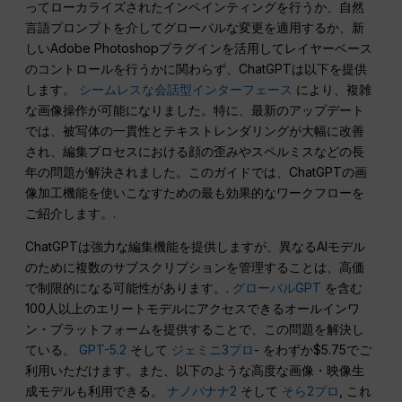
ってローカライズされたインペインティングを行うか、自然
言語プロンプトを介してグローバルな変更を適用するか、新
しいAdobe Photoshopプラグインを活用してレイヤーベース
のコントロールを行うかに関わらず、ChatGPTは以下を提供
します。
シームレスな会話型インターフェース
により、複雑
な画像操作が可能になりました。特に、最新のアップデート
では、被写体の一貫性とテキストレンダリングが大幅に改善
され、編集プロセスにおける顔の歪みやスペルミスなどの長
年の問題が解決されました。このガイドでは、ChatGPTの画
像加工機能を使いこなすための最も効果的なワークフローを
ご紹介します。.
ChatGPTは強力な編集機能を提供しますが、異なるAIモデル
のために複数のサブスクリプションを管理することは、高価
で制限的になる可能性があります。.
グローバルGPT
を含む
100人以上のエリートモデルにアクセスできるオールインワ
ン・プラットフォームを提供することで、この問題を解決し
ている。
GPT-5.2
そして
ジェミニ3プロ
- をわずか$5.75でご
利用いただけます。また、以下のような高度な画像・映像生
成モデルも利用できる。
ナノバナナ2
そして
そら2プロ
, これ