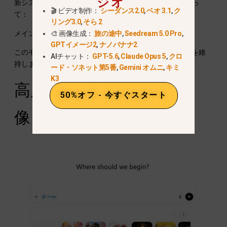
ジオ
新システムは次のようなものだ。
参照ID
. .促すことによっ
🎬 ビデオ制作：
シーダンス2.0
,
ベオ 3.1
,
ク
て：
リング3.0
,
そら 2
メインテナンス・レファレンスID #12345
🎨 画像生成：
旅の途中
,
Seedream 5.0 Pro
,
GPTイメージ2
,
ナノバナナ2
このモデルは、環境が大きく変化しても、同じ顔の構造を維
AIチャット：
GPT-5.6
,
Claude Opus 5
,
クロ
持します。.
ード・ソネット第5番
,
Gemini オムニ
,
キミ
K3
高度な機能：新しい「画
50%オフ - 今すぐスタート
像」タブとテンプレート