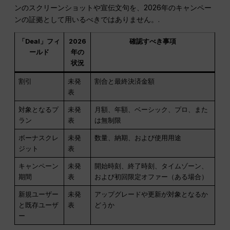
ンのスクリーンショットや宣伝文句を、2026年のキャンペー
ンの証拠として用いるべきではありません。.
「Deal」フィ
2026
確認すべき事項
ールド
年の
状況
割引
未発
割合と最終決済金額
表
対象となるプ
未発
月額、年額、ベーシック、プロ、また
ラン
表
は無制限
ボーナスクレ
未発
数量、納期、および使用用途
ジット
表
キャンペーン
未発
開始時刻、終了時刻、タイムゾーン、
期間
表
および初回限定オファー（ある場合）
新規ユーザー
未発
アップグレードや更新が対象となるか
と既存ユーザ
表
どうか
ー