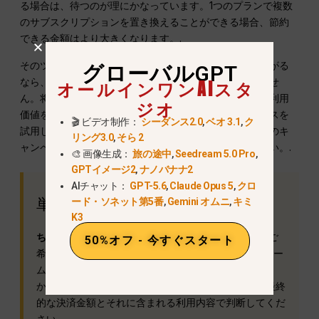
る場合は、待つのが理にかなっています。1つのプランで複数
のサブスクリプションを置き換えることができる場合、節約
できる金額はより大きくなります。.
そのツールがすぐにコスト削減や作業時間の短縮につながる
グローバルGPT
なら、今すぐ購入する方が理にかなっているかもしれませ
オールインワンAIスタ
ん。将来的な割引の見込みは、数ヶ月にわたる実用的な利用
ジオ
価値を上回るべきではありません。まずはワークスペースを
🎬 ビデオ制作：
シーダンス2.0
,
ベオ 3.1
,
ク
試用し、実際に使用する機能を把握した上で、確認済みのキ
リング3.0
,
そら 2
ャンペーン内容と実際の利用状況を比較してみてください。.
🎨 画像生成：
旅の途中
,
Seedream 5.0 Pro
,
GPTイメージ2
,
ナノバナナ2
AIチャット：
GPT-5.6
,
Claude Opus 5
,
クロ
単純な決定ルール
ード・ソネット第5番
,
Gemini オムニ
,
キミ
K3
ちょっと待って
ご購入が任意であり、年間プランをご
50%オフ - 今すぐスタート
希望の場合。.
今すぐ始めましょう
そのプラットフォー
ムが、現在の有料ワークフローに対応しているかどう
か。いずれの場合も、バナーの掲載率だけでなく、最終
的な決済金額とそれに含まれる利用内容で判断してくだ
さい。.