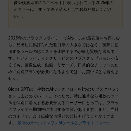
像や検索結果のスニペットに表示されている2025年の
オファーは、すべて終了済みとしてお取り扱いくださ
い。.
2026年のブラックフライデーでAIツールの最安値をお探しな
ら、見出しに掲げられた割引率の大きさではなく、実際に使
用するツールの総コストを比較するのが最も賢明な選択で
す。たとえライティングサービスのサブスクリプションが安
くても、画像生成、動画、リサーチ、日常的なチャットのた
めに別途プランが必要になるようでは、お買い得とは言えま
せん。.
GlobalGPTは、複数のAIワークフローを1つのサブスクリプシ
ョンにまとめています。そのため、特に通常なら複数のツー
ルを個別に購入する必要があるユーザーにとっては、ブラッ
クフライデー期間中に注目する価値があります。また、当社
のガイドで、より広範な市場との比較も行うことができま
す。
最高のオールインワンAIツールとプラットフォーム
.