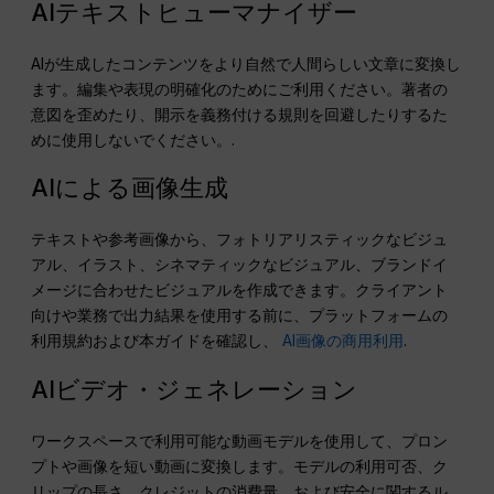
AIテキストヒューマナイザー
AIが生成したコンテンツをより自然で人間らしい文章に変換し
ます。編集や表現の明確化のためにご利用ください。著者の
意図を歪めたり、開示を義務付ける規則を回避したりするた
めに使用しないでください。.
AIによる画像生成
テキストや参考画像から、フォトリアリスティックなビジュ
アル、イラスト、シネマティックなビジュアル、ブランドイ
メージに合わせたビジュアルを作成できます。クライアント
向けや業務で出力結果を使用する前に、プラットフォームの
利用規約および本ガイドを確認し、
AI画像の商用利用
.
AIビデオ・ジェネレーション
ワークスペースで利用可能な動画モデルを使用して、プロン
プトや画像を短い動画に変換します。モデルの利用可否、ク
リップの長さ、クレジットの消費量、および安全に関するル