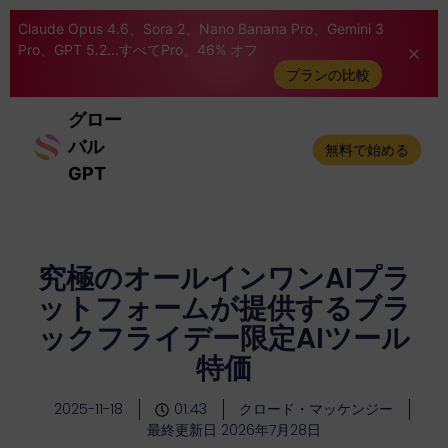
Claude Opus 4.6、Sora 2、Nano Banana Pro、Gemini 3
Pro、GPT 5.2...すべてPro。46% オフ
プランの比較
グロー
バル
無料で始める
GPT
究極のオールインワンAIプラ
ットフォームが提供するブラ
ックフライデー限定AIツール
特価
2025-11-18
01:43
クロード・マッケンジー
最終更新日 2026年7月28日