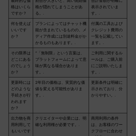
最終的な価
割合が大きいと、高い開始価
合計金額が明確に
格はいくら
格が隠れてしまうことがあ
表示されていま
ですか？
る。.
す。.
何を使えば
プランによってはチャット機
付属の工具および
いいです
能が含まれているものの、メ
クレジット費用の
か？
ディア作成には別途料金がか
一覧を記載してい
かるものもあります。.
ます。.
その限界は
“「無制限」という言葉は、
ご利用に関するル
どこにある
プラットフォームによって意
ールは、ご購入前
のでしょう
味が異なる場合がありま
にご説明いたしま
か？
す。.
す。.
更新時には
2年目の価格は、実質的な価
更新条件は明確に
どのような
値を変える可能性がありま
示されており、分
手続きが行
す。.
かりやすい。.
われます
か？
出力物を商
クリエイターや企業には、明
商用利用の条件
用利用して
確な利用権が必要です。.
は、お客様のワー
もいいです
クフローに合わせ