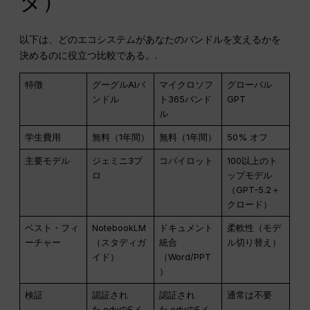
タ）
以下は、どのエコシステムがあなたのバンドルを支えるかを
決めるのに役立つ比較である。.
特徴
グーグルAIバ
マイクロソフ
グローバル
ンドル
ト365バンド
GPT
ル
学生費用
無料（1年間）
無料（1年間）
50% オフ
主要モデル
ジェミニ3プ
コパイロット
100以上のト
ロ
ップモデル
（GPT-5.2＋
クロード）
ベスト・フィ
NotebookLM
ドキュメント
柔軟性（モデ
ーチャー
（スタディガ
統合
ル切り替え）
イド）
（Word/PPT
）
検証
認証され
認証され
通常は不要
た.eduのEメ
た.eduのEメ