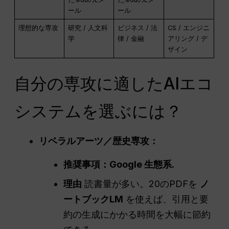
ール
ール
理想的な専攻
研究 / 人文科
ビジネス / 法
CS / エンジニ
学
律 / 金融
アリング / デ
ザイン
自分の専攻に適したAIエコ
システムを選ぶには？
リベラルアーツ／歴史専攻：
推奨事項：
Google
生態系
.
理由
読書量が多い。20のPDFを
ノ
ートブックLM
を使えば、引用と要
約の生成にかかる時間を大幅に節約