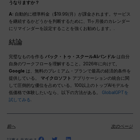
うなりますか？
A:
自動的に標準料金（$19.99/月）が課金されます。サービス
を継続するかどうかを判断するために、11ヶ月後のカレンダー
にリマインダーを設定することを強くお勧めします。.
結論
完璧なものを作る
バック・トゥ・スクールAIバンドル
は自分
自身のワークフローを理解すること。2026年に向けて,
Google
は、無料のプレミアム・プランで最高の経済的条件を
提供している。
マイクロソフト
アプリケーションの統合に関
して圧倒的な優位を占めている。100以上のトップAIモデルを
低価格で体験したいなら、以下の方法がある。
GlobalGPTを
試してみる
.
前へ
次のページ