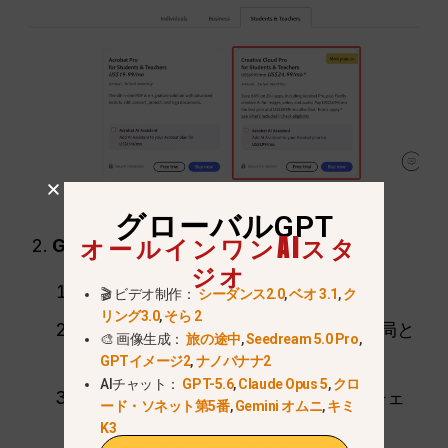
グローバルGPT
オールインワンAIスタ
Grammarly（ライター向け）：
ジオ
ディール
40% OFF
年間計画.
🎬 ビデオ制作：
シーダンス2.0
,
ベオ 3.1
,
ク
リング3.0
,
そら 2
検証：
必要とする
シアーID
登録事務局と
🎨 画像生成：
旅の途中
,
Seedream 5.0 Pro
,
の照合。.
GPTイメージ2
,
ナノバナナ2
AIチャット：
GPT-5.6
,
Claude Opus 5
,
クロ
なぜそれを加えるのか：
その「剽窃チェ
ード・ソネット第5番
,
Gemini オムニ
,
キミ
ッカー」とトーン調整AIは、標準的な
K3