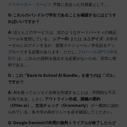
グリゲーター・サービス
予算に見合った代替案として。.
Q: これらのバンドルで学生であることを確認するにはどうす
ればいいですか？
A:
ほとんどのサービスは、次のようなサードパーティの検証
ツールを使用している。
シアーID
または
ユニデイズ
. .大学ポ
ータルにログインするか、授業スケジュール／学生証をアッ
プロードする必要があります。ただし,
グローバルGPTの学生
割引
は、これらの資料を提出する必要がないため、非常に便
利である。.
Q：この「Back to School AI Bundle」を使うのは「ズル」
ですか？
A:
AIを使ってエッセイ全体を作成することは、学問的な不正
行為である。しかし
アウトライン作成、講義の要約
（Otter.ai）、文法チェック（Grammarly）
が一般的に認め
られている。各大学のAIポリシーを必ず確認してください。.
Q: Google Geminiの1年間の無料トライアルが終了したらど