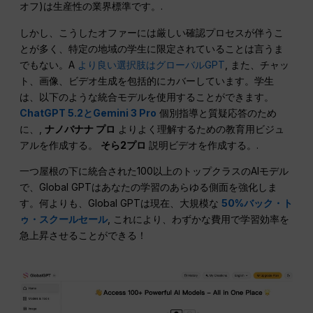
オフ)は生産性の業界標準です。.
しかし、こうしたオファーには厳しい確認プロセスが伴うこ
とが多く、特定の地域の学生に限定されていることは言うま
でもない。A
より良い選択肢はグローバルGPT
, また、チャッ
ト、画像、ビデオ生成を包括的にカバーしています。学生
は、以下のような統合モデルを使用することができます。
ChatGPT 5.2とGemini 3 Pro
個別指導と質疑応答のため
に、,
ナノバナナ プロ
よりよく理解するための教育用ビジュ
アルを作成する。
そら2プロ
説明ビデオを作成する。.
一つ屋根の下に統合された100以上のトップクラスのAIモデル
で、Global GPTはあなたの学習のあらゆる側面を強化しま
す。何よりも、Global GPTは現在、大規模な
50%バック・ト
ゥ・スクールセール
, これにより、わずかな費用で学習効率を
急上昇させることができる！