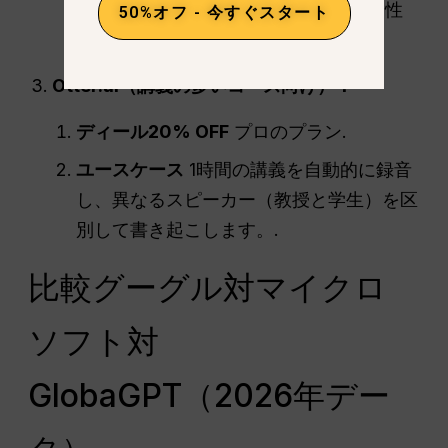
LLM生成とは一線を画し、学術的完全性
50%オフ - 今すぐスタート
を保証する。.
Otter.ai（講義の多いコース向け）：
ディール
20% OFF
プロのプラン.
ユースケース
1時間の講義を自動的に録音
し、異なるスピーカー（教授と学生）を区
別して書き起こします。.
比較グーグル対マイクロ
ソフト対
GlobaGPT（2026年デー