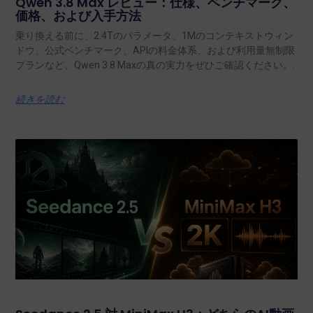
Qwen 3.8 Max レビュー：仕様、ベンチマーク、
価格、および入手方法
乗り換える前に、2.4Tのパラメータ、1Mのコンテキストウィン
ドウ、公式ベンチマーク、APIの料金体系、および利用量無制限
プランなど、Qwen 3.8 Maxの真の実力をぜひご確認ください。.
続きを読む