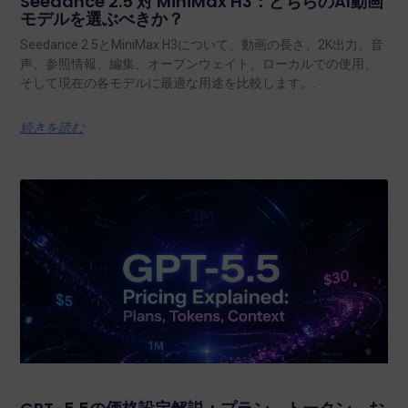
Seedance 2.5 対 MiniMax H3：どちらのAI動画
モデルを選ぶべきか？
Seedance 2.5とMiniMax H3について、動画の長さ、2K出力、音
声、参照情報、編集、オープンウェイト、ローカルでの使用、
そして現在の各モデルに最適な用途を比較します。.
続きを読む