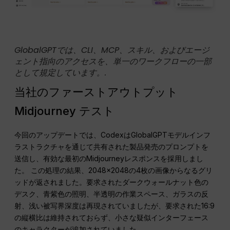
GlobalGPTでは、CLI、MCP、スキル、およびエージ
ェント指向のアクセスを、単一のワークフローの一部
として規定しています。.
当社のファーストアウトプット
Midjourney テスト
今回のアップデートでは、CodexはGlobalGPTモデルインフ
ラストラクチャを通じて共有された製品発売のプロンプトを
送信し、有効な最初のMidjourneyレスポンスを採用しまし
た。 この処理の結果、2048×2048の4枚の画像からなるグリ
ッドが返されました。要求されたダークウォールナット色の
デスク、青紫色の照明、半透明の作業スペース、ガラスの反
射、浅い被写界深度は再現されていましたが、要求された16:9
の縦横比は維持されておらず、小さな疑似インターフェース
のキャラクターが追加されていました。.