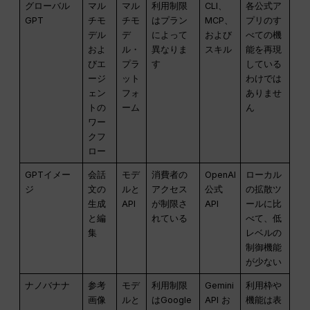
グローバル
マル
マル
利用制限
CLI、
各公式ア
GPT
チモ
チモ
はプラン
MCP、
プリのす
デル
デ
によって
および
べての機
およ
ル・
異なりま
スキル
能を再現
びエ
プラ
す
している
ージ
ット
わけでは
ェン
フォ
ありませ
トの
ーム
ん
ワー
クフ
ロー
GPTイメー
会話
モデ
消費者の
OpenAI
ローカル
ジ
文の
ルと
アクセス
公式
の拡散ツ
生成
API
が制限さ
API
ールに比
と編
れている
べて、低
集
レベルの
制御機能
が少ない
ナノバナナ
参考
モデ
利用制限
Gemini
利用枠や
画像
ルと
はGoogle
API お
機能は表