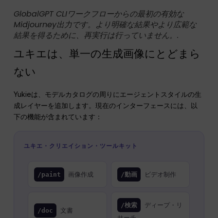
GlobalGPT CLIワークフローからの最初の有効な
Midjourney出力です。より明確な結果やより広範な
結果を得るために、再実行は行っていません。.
ユキエは、単一の生成画像にとどまら
ない
Yukieは、モデルカタログの周りにエージェントスタイルの生
成レイヤーを追加します。現在のインターフェースには、以
下の機能が含まれています：
ユキエ・クリエイション・ツールキット
画像作成
ビデオ制作
/paint
/動画
ディープ・リ
/検索
文書
/doc
サーチ