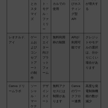
とカ
ト・
カルでの
びホス
が増大す
スタ
モデ
使用
ティン
る
マイ
ル・
グ型
ズ
ファ
API
ミリ
ー
レオナルド.
ゲー
クリ
無料利用
APIが
クレジッ
アイ
ムお
エイ
枠の制限
利用可
トやモデ
よび
ター
能です
ルの選択
コン
向け
は、分か
セプ
プラ
りにくい
トア
ット
場合があ
ート
フォ
ります
の制
ーム
作
Canva ドリ
ソー
デザ
無料アク
Canva
高度な発
ームラボ
シャ
イン
セスには
のワー
電制御機
ル・
スイ
制限があ
クフロ
能の数が
マー
ート
ります
ー連携
減少
ケテ