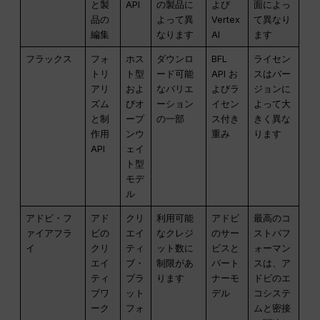
と製
API
の製品に
よび
面によっ
品の
よって異
Vertex
て異なり
編集
なります
AI
ます
フラックス
フォ
ホス
ダウンロ
BFL
ライセン
トリ
ト型
ード可能
API お
スはバー
アリ
およ
なバリエ
よびラ
ジョンに
ズム
びオ
ーション
イセン
よって大
と制
ープ
の一部
ス付き
きく異な
作用
ンウ
重み
ります
API
ェイ
ト型
モデ
ル
アドビ・フ
アド
クリ
利用可能
アドビ
最高のコ
ァイアフラ
ビの
エイ
なクレジ
のサー
ストパフ
イ
クリ
ティ
ット数に
ビスと
ォーマン
エイ
ブ・
制限があ
パート
スは、ア
ティ
プラ
ります
ナーモ
ドビのエ
ブワ
ット
デル
コシステ
ーク
フォ
ムと密接