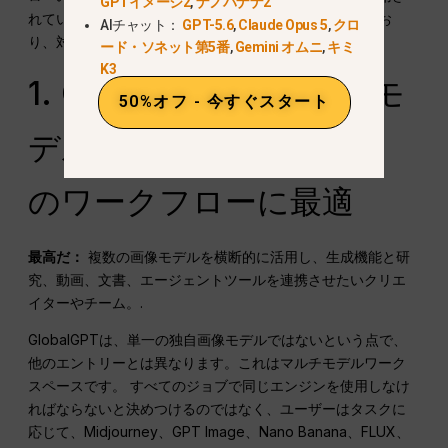
GPTイメージ2
,
ナノバナナ2
れています。競合他社の結果は個別にラベル付けされてお
AIチャット：
GPT-5.6
,
Claude Opus 5
,
クロ
り、対応する公式サイト上でのみ作成されました。.
ード・ソネット第5番
,
Gemini オムニ
,
キミ
K3
1. GlobalGPT — マルチモ
50%オフ - 今すぐスタート
デルおよびエージェント
のワークフローに最適
最高だ：
複数の画像モデルを横断的に活用し、生成機能と研
究、動画、文書、エージェントツールを連携させたいクリエ
イターやチーム。.
GlobalGPTは、単一の独自画像モデルではないという点で、
他のエントリーとは異なります。これはマルチモデルワーク
スペースです。 すべてのジョブで同じエンジンを使用しなけ
ればならないと決めつけるのではなく、ユーザーはタスクに
応じて、Midjourney、GPT Image、Nano Banana、FLUX、