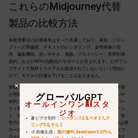
これらのMidjourney代替
製品の比較方法
各推奨事項の評価基準はすべて共通しており、画質、プロン
プトへの準拠度、テキストのレンダリング、参照画像の管
理、編集機能、使いやすさ、価格、プライバシー、商用利用
規約、およびAPIや自動化のサポートが含まれます。公式ウェ
ブサイトで無料トライアルが提供されていないという理由だ
けで、モデルの評価を下げることはありません。.
実機でのテスト結果は、製品に利用可能な公式のテスト手順
が用意されている場合にのみ掲載されています。ログインや
グローバルGPT
オールインワンAIスタ
有料プランの登録が必要な場合、評価は未確認のサードパー
ティ製デモではなく、公式のインターフェース、ドキュメン
ジオ
ト、価格ページ、および利用規約に基づいて行われます。各
🎬 ビデオ制作：
シーダンス2.0
,
ベオ 3.1
,
ク
世代のテストでは、
最初の有効な出力
; 外観に関する結果は再
リング3.0
,
そら 2
ロールされませんでした。GlobalGPTについては、ワークフ
🎨 画像生成：
旅の途中
,
Seedream 5.0 Pro
,
ローの証拠として『Codex』およびGlobalGPT CLIが使用さ