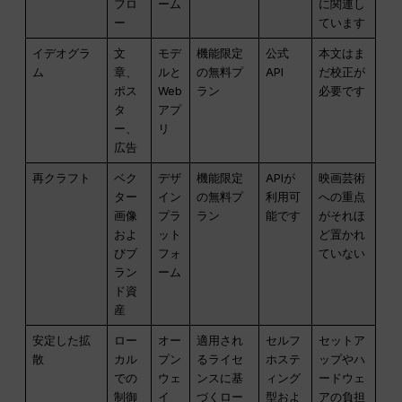
フロ
ーム
に関連し
ー
ています
イデオグラ
文
モデ
機能限定
公式
本文はま
ム
章、
ルと
の無料プ
API
だ校正が
ポス
Web
ラン
必要です
タ
アプ
ー、
リ
広告
再クラフト
ベク
デザ
機能限定
APIが
映画芸術
ター
イン
の無料プ
利用可
への重点
画像
プラ
ラン
能です
がそれほ
およ
ット
ど置かれ
びブ
フォ
ていない
ラン
ーム
ド資
産
安定した拡
ロー
オー
適用され
セルフ
セットア
散
カル
プン
るライセ
ホステ
ップやハ
での
ウェ
ンスに基
ィング
ードウェ
制御
イ
づくロー
型およ
アの負担