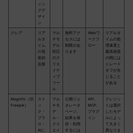
ィン
グデ
ザイ
ン
クレア
リア
マル
無料アク
Webワ
リアルタ
ルタ
チモ
セスには
ークフ
イムの処
イム
デル
制限があ
ロー
理速度と
の視
対応
ります
最高画質
覚的
のク
の間には
反復
リエ
トレード
イテ
オフが生
ィブ
じること
ツー
がある
ル
Magnific（旧
スト
マル
公開ジェ
API、
クレジッ
Freepik）
ッ
チモ
ネレータ
MCP、
トは選択
ク・
デ
ページ。
プラグ
したモデ
プラ
ル・
結果を保
イン
ルによっ
ス・
クリ
存・利用
て大きく
AIに
エイ
するには
異なりま