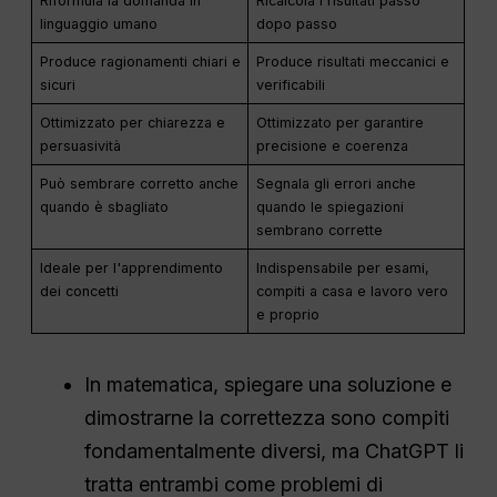
Riformula la domanda in
Ricalcola i risultati passo
linguaggio umano
dopo passo
Produce ragionamenti chiari e
Produce risultati meccanici e
sicuri
verificabili
Ottimizzato per chiarezza e
Ottimizzato per garantire
persuasività
precisione e coerenza
Può sembrare corretto anche
Segnala gli errori anche
quando è sbagliato
quando le spiegazioni
sembrano corrette
Ideale per l'apprendimento
Indispensabile per esami,
dei concetti
compiti a casa e lavoro vero
e proprio
In matematica, spiegare una soluzione e
dimostrarne la correttezza sono compiti
fondamentalmente diversi, ma ChatGPT li
tratta entrambi come problemi di