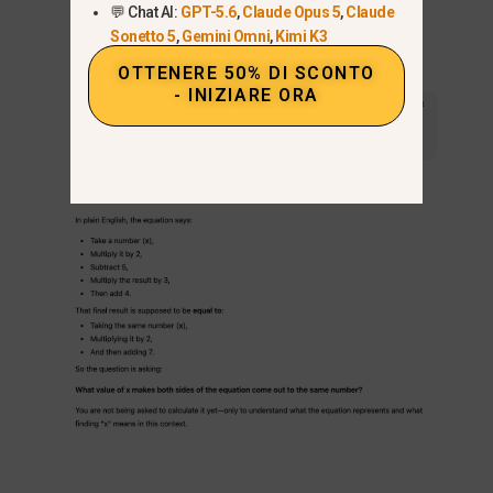
💬 Chat AI:
GPT-5.6
,
Claude Opus 5
,
Claude
calcolo.
Sonetto 5
,
Gemini Omni
,
Kimi K3
OTTENERE 50% DI SCONTO
- INIZIARE ORA