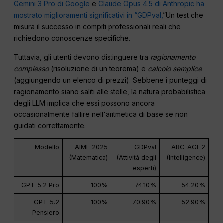
Gemini 3 Pro di Google
e
Claude Opus 4.5 di Anthropic ha
mostrato miglioramenti significativi in “GDPval,
”Un test che
misura il successo in compiti professionali reali che
richiedono conoscenze specifiche.
Tuttavia, gli utenti devono distinguere tra
ragionamento
complesso
(risoluzione di un teorema) e
calcolo semplice
(aggiungendo un elenco di prezzi). Sebbene i punteggi di
ragionamento siano saliti alle stelle, la natura probabilistica
degli LLM implica che essi possono ancora
occasionalmente fallire nell'aritmetica di base se non
guidati correttamente.
Modello
AIME 2025
GDPval
ARC-AGI-2
(Matematica)
(Attività degli
(Intelligence)
esperti)
GPT-5.2 Pro
100%
74.10%
54.20%
GPT-5.2
100%
70.90%
52.90%
Pensiero