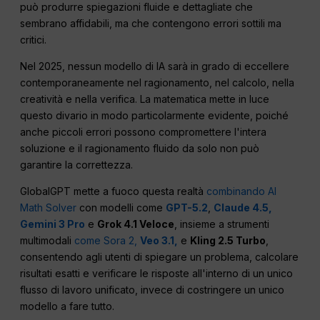
può produrre spiegazioni fluide e dettagliate che
sembrano affidabili, ma che contengono errori sottili ma
critici.
Nel 2025, nessun modello di IA sarà in grado di eccellere
contemporaneamente nel ragionamento, nel calcolo, nella
creatività e nella verifica. La matematica mette in luce
questo divario in modo particolarmente evidente, poiché
anche piccoli errori possono compromettere l'intera
soluzione e il ragionamento fluido da solo non può
garantire la correttezza.
GlobalGPT mette a fuoco questa realtà
combinando AI
Math Solver
con modelli come
GPT-5.2
,
Claude 4.5,
Gemini 3 Pro
e
Grok 4.1 Veloce
, insieme a strumenti
multimodali
come Sora 2,
Veo 3.1,
e
Kling 2.5 Turbo
,
consentendo agli utenti di spiegare un problema, calcolare
risultati esatti e verificare le risposte all'interno di un unico
flusso di lavoro unificato, invece di costringere un unico
modello a fare tutto.