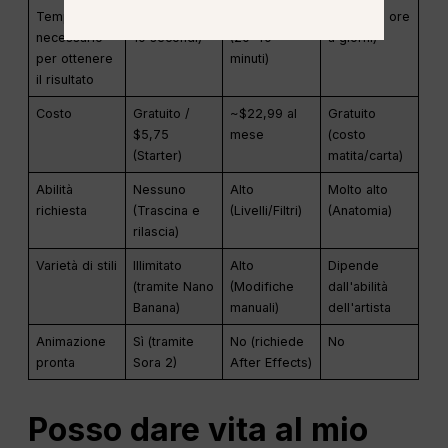
Tempo
Istantaneo (<
Moderato
Lento (da ore
necessario
10 secondi)
(20-40
a giorni)
per ottenere
minuti)
il risultato
Costo
Gratuito /
~$22,99 al
Gratuito
$5,75
mese
(costo
(Starter)
matita/carta)
Abilità
Nessuno
Alto
Molto alto
richiesta
(Trascina e
(Livelli/Filtri)
(Anatomia)
rilascia)
Varietà di stili
Illimitato
Alto
Dipende
(tramite Nano
(Modifiche
dall'abilità
Banana)
manuali)
dell'artista
Animazione
Sì (tramite
No (richiede
No
pronta
Sora 2)
After Effects)
Posso dare vita al mio