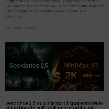
Scopri cosa può davvero fare Qwen 3.8 Max con parametri da
2,4 T, una finestra di contesto da 1 M, benchmark ufficiali, prezzi
delle API e piani a peso illimitato prima di effettuare il
passaggio.
Per Saperne Di Più
Seedance 2.5 vs MiniMax H3: quale modello
video basato sull'intelligenza artificiale