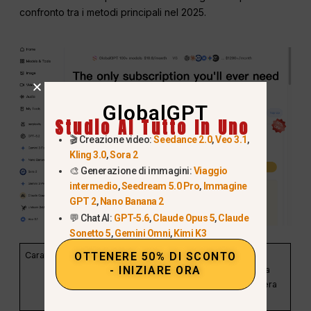
confronto tra i metodi principali nel 2025.
GlobalGPT
Studio AI Tutto In Uno
🎬 Creazione video:
Seedance 2.0
,
Veo 3.1
,
Kling 3.0
,
Sora 2
🎨 Generazione di immagini:
Viaggio
intermedio
,
Seedream 5.0 Pro
,
Immagine
GPT 2
,
Nano Banana 2
💬 Chat AI:
GPT-5.6
,
Claude Opus 5
,
Claude
Sonetto 5
,
Gemini Omni
,
Kimi K3
Caratteristica
GlobalGPT
Adobe
Disegno
OTTENERE 50% DI SCONTO
- INIZIARE ORA
(Strumento
Photoshop
manuale a
gratuito /
mano libera
Nano Banana)