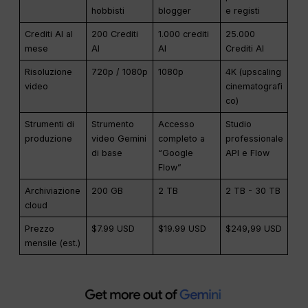
hobbisti
blogger
e registi
Crediti AI al
200 Crediti
1.000 crediti
25.000
mese
AI
AI
Crediti AI
Risoluzione
720p / 1080p
1080p
4K (upscaling
video
cinematografi
co)
Strumenti di
Strumento
Accesso
Studio
produzione
video Gemini
completo a
professionale
di base
“Google
API e Flow
Flow”
Archiviazione
200 GB
2 TB
2 TB - 30 TB
cloud
Prezzo
$7.99 USD
$19.99 USD
$249,99 USD
mensile (est.)