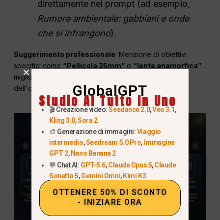
direttamente nel prompt (ad esempio,
Rumore ambientale: gabbiani e onde
che si infrangono
).
Suggerimento professionale
: Menzione di obiettivi
specifici come
“Pellicola 35mm”
o
“lente anamorfica”
migliora significativamente la trama “cinematografica”
GlobalGPT
dell'output.
Studio AI Tutto In Uno
🎬 Creazione video:
Seedance 2.0
,
Veo 3.1
,
Kling 3.0
,
Sora 2
🎨 Generazione di immagini:
Viaggio
intermedio
,
Seedream 5.0 Pro
,
Immagine
GPT 2
,
Nano Banana 2
💬 Chat AI:
GPT-5.6
,
Claude Opus 5
,
Claude
Sonetto 5
,
Gemini Omni
,
Kimi K3
OTTENERE 50% DI SCONTO
- INIZIARE ORA