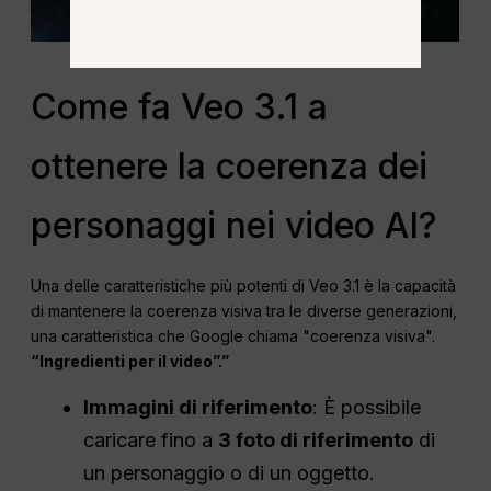
Come fa Veo 3.1 a
ottenere la coerenza dei
personaggi nei video AI?
Una delle caratteristiche più potenti di Veo 3.1 è la capacità
di mantenere la coerenza visiva tra le diverse generazioni,
una caratteristica che Google chiama "coerenza visiva".
“Ingredienti per il video”.”
Immagini di riferimento
: È possibile
caricare fino a
3 foto di riferimento
di
un personaggio o di un oggetto.