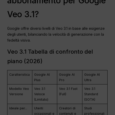
abbonamento per Google
Veo 3.1?
Google offre diversi livelli di Veo 3.1 in base alle esigenze
degli utenti, bilanciando la velocità di generazione con la
fedeltà visiva.
Veo 3.1 Tabella di confronto del
piano (2026)
Caratteristica
Google AI
Google AI
Google AI
Plus
Pro
Ultra
Modello Veo
Veo 3.1
Veo 3.1 Fast
Veo 3.1
Versione
Veloce
(Full)
Standard
(Limitato)
(SOTA)
Ideale per...
Utenti
Creatori di
Studi
occasionali e
contenuti e
professionali