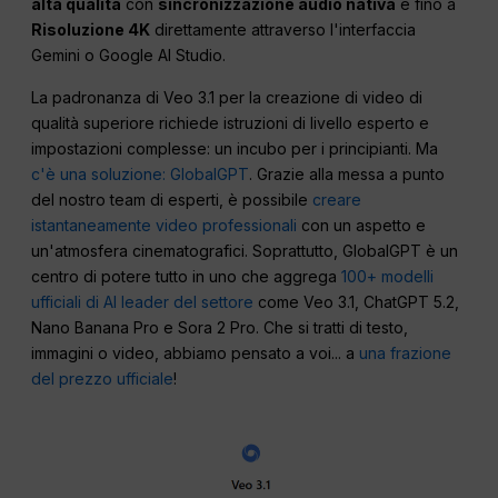
alta qualità
con
sincronizzazione audio nativa
e fino a
Risoluzione 4K
direttamente attraverso l'interfaccia
Gemini o Google AI Studio.
La padronanza di Veo 3.1 per la creazione di video di
qualità superiore richiede istruzioni di livello esperto e
impostazioni complesse: un incubo per i principianti. Ma
c'è una soluzione: GlobalGPT
. Grazie alla messa a punto
del nostro team di esperti, è possibile
creare
istantaneamente video professionali
con un aspetto e
un'atmosfera cinematografici. Soprattutto, GlobalGPT è un
centro di potere tutto in uno che aggrega
100+ modelli
ufficiali di AI leader del settore
come Veo 3.1, ChatGPT 5.2,
Nano Banana Pro e Sora 2 Pro. Che si tratti di testo,
immagini o video, abbiamo pensato a voi... a
una frazione
del prezzo ufficiale
!