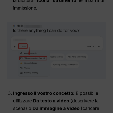
la dicitura
“Icona ”strumento
nella barra di
immissione.
Ingresso
Il vostro concetto
: È possibile
utilizzare
Da testo a video
(descrivere la
scena) o
Da immagine a video
(caricare