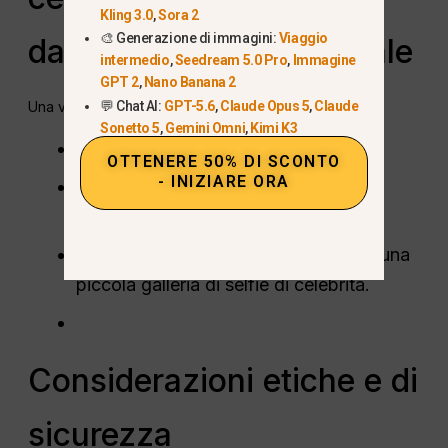
Kling 3.0
,
Sora 2
🎨 Generazione di immagini:
Viaggio
dall'intelligenza artificiale
intermedio
,
Seedream 5.0 Pro
,
Immagine
GPT 2
,
Nano Banana 2
💬 Chat AI:
GPT-5.6
,
Claude Opus 5
,
Claude
Una volta soddisfatti:
Sonetto 5
,
Gemini Omni
,
Kimi K3
Scarica il selfie in
alta risoluzione
.
OTTENERE 50% DI SCONTO
- INIZIARE ORA
Condividetelo sui social media o
utilizzatelo per progetti personali.
Considerate più iterazioni per creare una
piccola galleria di selfie di celebrità.
Considerazioni etiche e di
sicurezza