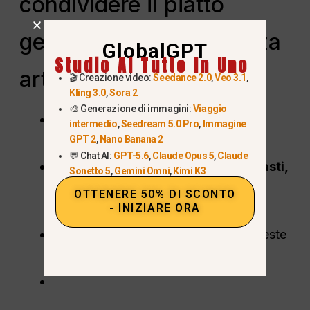
condividere il piatto
generato dall'intelligenza
GlobalGPT
Studio AI Tutto In Uno
artificiale
🎬 Creazione video:
Seedance 2.0
,
Veo 3.1
,
Kling 3.0
,
Sora 2
🎨 Generazione di immagini:
Viaggio
Scaricare l'immagine finale in
alta
intermedio
,
Seedream 5.0 Pro
,
Immagine
risoluzione
.
GPT 2
,
Nano Banana 2
💬 Chat AI:
GPT-5.6
,
Claude Opus 5
,
Claude
Utilizzatelo per
pianificazione dei pasti,
Sonetto 5
,
Gemini Omni
,
Kimi K3
social media o ispirazione per le
OTTENERE 50% DI SCONTO
ricette
.
- INIZIARE ORA
Provate a fare più iterazioni con richieste
diverse per una
varietà di piatti
.