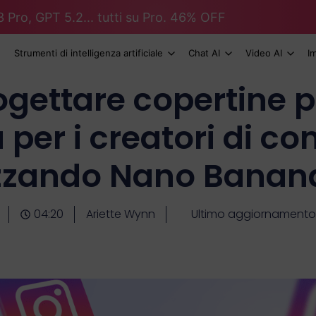
 Pro, GPT 5.2... tutti su Pro. 46% OFF
Strumenti di intelligenza artificiale
Chat AI
Video AI
I
ettare copertine pe
per i creatori di co
izzando Nano Banan
04:20
Ariette Wynn
Ultimo aggiornamento 