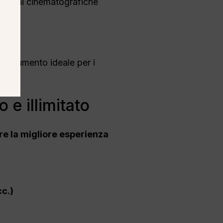
magini cinematografiche
 X
o strumento ideale per i
e illimitato
re la migliore esperienza
cc.)