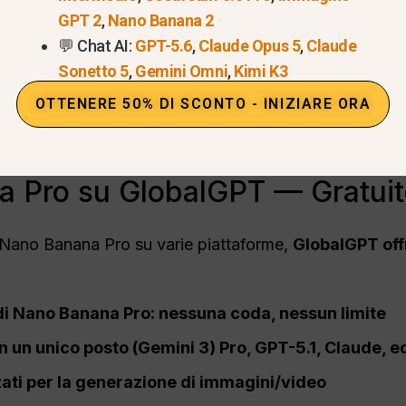
zione, dell'angolazione e della composizione
per im
GPT 2
,
Nano Banana 2
ne
per mantenere la coerenza del marchio
💬 Chat AI:
GPT-5.6
,
Claude Opus 5
,
Claude
Sonetto 5
,
Gemini Omni
,
Kimi K3
agram, TikTok, Facebook, dimensioni intestazione
OTTENERE 50% DI SCONTO - INIZIARE ORA
o, identità del marchio ed elementi di design lo rende l
opertine raffinate su più piattaforme.
Pro su GlobalGPT — Gratuito 
 Nano Banana Pro su varie piattaforme,
GlobalGPT off
 di Nano Banana Pro: nessuna coda, nessun limite
 in un unico posto (Gemini 3)
Pro
, GPT-5.1, Claude, e
zzati per la generazione di immagini/video