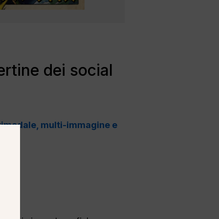
rtine dei social
timodale, multi-immagine e
e