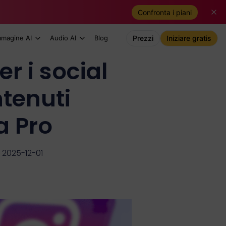
Confronta i piani
mmagine AI
Audio AI
Blog
Prezzi
Iniziare gratis
r i social
ntenuti
a Pro
2025-12-01