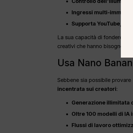
Controllo dell'illumina
Ingressi multi-immagi
Supporta YouTube, Inst
La sua capacità di fondere test
creativi che hanno bisogno di c
Usa Nano Banana 
Sebbene sia possibile provare
incentrata sui creatori
:
Generazione illimitata
Oltre 100 modelli di IA
Flussi di lavoro ottimi