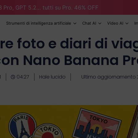
 Pro, GPT 5.2... tutti su Pro. 46% OFF
Strumenti di intelligenza artificiale
Chat AI
Video AI
I
 foto e diari di viag
con Nano Banana Pr
1
04:27
Hale lucido
Ultimo aggiornamento 