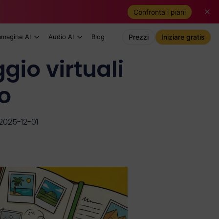
Confronta i piani
mmagine AI
Audio AI
Blog
Prezzi
Iniziare gratis
gio virtuali
o
2025-12-01