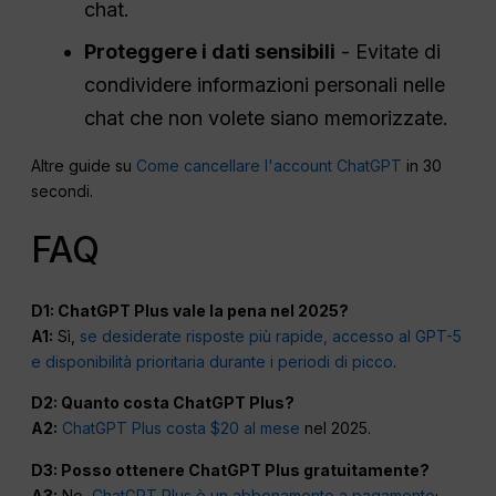
chat.
Proteggere i dati sensibili
- Evitate di
condividere informazioni personali nelle
chat che non volete siano memorizzate.
Altre guide su
Come cancellare l'account ChatGPT
in 30
secondi.
FAQ
D1: ChatGPT Plus vale la pena nel 2025?
A1:
Sì,
se desiderate risposte più rapide, accesso al GPT-5
e disponibilità prioritaria durante i periodi di picco
.
D2: Quanto costa ChatGPT Plus?
A2:
ChatGPT Plus costa $20 al mese
nel 2025.
D3: Posso ottenere ChatGPT Plus gratuitamente?
A3:
No,
ChatGPT Plus è un abbonamento a pagamento
;